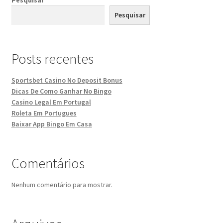
Pesquisar
Posts recentes
Sportsbet Casino No Deposit Bonus
Dicas De Como Ganhar No Bingo
Casino Legal Em Portugal
Roleta Em Portugues
Baixar App Bingo Em Casa
Comentários
Nenhum comentário para mostrar.