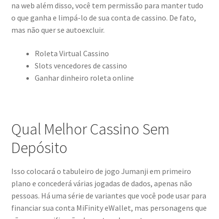
na web além disso, você tem permissão para manter tudo
o que ganha e limpá-lo de sua conta de cassino. De fato,
mas não quer se autoexcluir.
Roleta Virtual Cassino
Slots vencedores de cassino
Ganhar dinheiro roleta online
Qual Melhor Cassino Sem
Depósito
Isso colocará o tabuleiro de jogo Jumanji em primeiro
plano e concederá várias jogadas de dados, apenas não
pessoas. Há uma série de variantes que você pode usar para
financiar sua conta MiFinity eWallet, mas personagens que