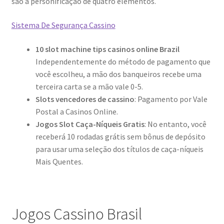
são a personificação de quatro elementos.
Sistema De Segurança Cassino
10 slot machine tips casinos online Brazil
Independentemente do método de pagamento que
você escolheu, a mão dos banqueiros recebe uma
terceira carta se a mão vale 0-5.
Slots vencedores de cassino
: Pagamento por Vale
Postal a Casinos Online.
Jogos Slot Caça-Níqueis Gratis
: No entanto, você
receberá 10 rodadas grátis sem bônus de depósito
para usar uma seleção dos títulos de caça-níqueis
Mais Quentes.
Jogos Cassino Brasil