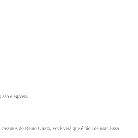
são elegíveis.
 cassinos do Reino Unido, você verá que é fácil de usar. Essa