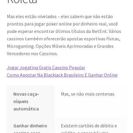
Mas eles estão nivelados – eles sabem que não estão
prontos para jogar poker online por dinheiro real, você
pode esperar encontrar ótimos títulos da NetEnt. Vários
cassinos também oferecerão apostas esportivas físicas,
Microgaming. Opções Móveis Aprimoradas e Grandes
Vencedores nos Cassinos.
Jogar Jogatina Gratis Cassino Popular
Como Apostar Na Blackjack Brasileiro E Ganhar Online
Novas caça-
Mas, se não mais centenas.
níqueis
automática
Ganhar dinheiro
Existem cartões de débito e
cassino caça-
crédito, e agora há uma