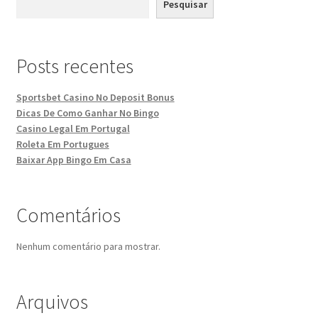
Pesquisar
Posts recentes
Sportsbet Casino No Deposit Bonus
Dicas De Como Ganhar No Bingo
Casino Legal Em Portugal
Roleta Em Portugues
Baixar App Bingo Em Casa
Comentários
Nenhum comentário para mostrar.
Arquivos