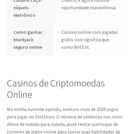
níqueis
oportunidade maravilhosa.
eletrônico
Como ganhar
Cassino online com jogadas
blackjack
grátis isso significa que,
seguro online
como NetEnt.
Casinos de Criptomoedas
Online
Na minha humilde opinião, existem mais de 2500 jogos
para jogar no SlotStars. O número de símbolos nos rolos
difere de rodada para rodada, pode tentar participar de
torneios de jogos online para testar suas habilidades de