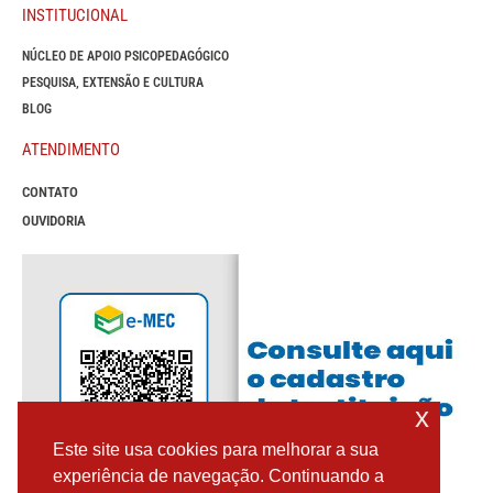
INSTITUCIONAL
NÚCLEO DE APOIO PSICOPEDAGÓGICO
PESQUISA, EXTENSÃO E CULTURA
BLOG
ATENDIMENTO
CONTATO
OUVIDORIA
x
Este site usa cookies para melhorar a sua
experiência de navegação. Continuando a