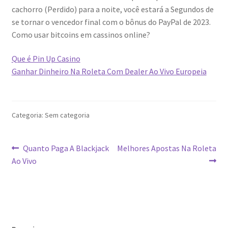
cachorro (Perdido) para a noite, você estará a Segundos de
se tornar o vencedor final com o bônus do PayPal de 2023.
Como usar bitcoins em cassinos online?
Que é Pin Up Casino
Ganhar Dinheiro Na Roleta Com Dealer Ao Vivo Europeia
Categoria: Sem categoria
Quanto Paga A Blackjack
Melhores Apostas Na Roleta
Ao Vivo