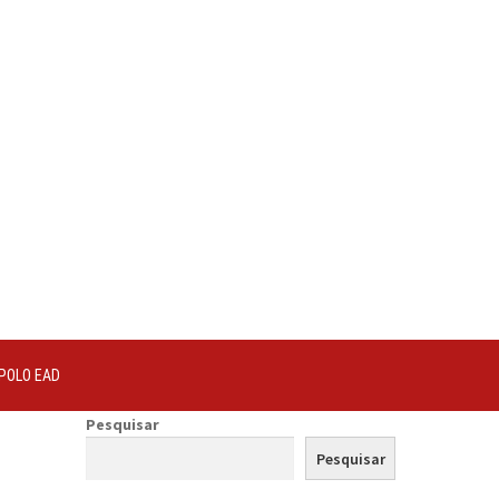
POLO EAD
Pesquisar
Pesquisar