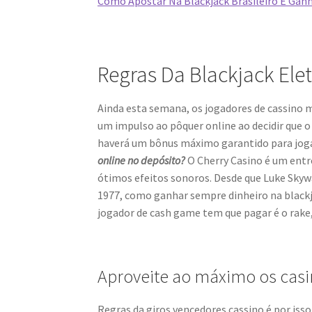
Como Apostar Na Blackjack Brasileiro E Gan
Regras Da Blackjack Ele
Ainda esta semana, os jogadores de cassino 
um impulso ao pôquer online ao decidir que o
haverá um bônus máximo garantido para jo
online no depósito?
O Cherry Casino é um entre
ótimos efeitos sonoros. Desde que Luke Skyw
1977, como ganhar sempre dinheiro na blackj
jogador de cash game tem que pagar é o rake,
Aproveite ao máximo os casi
Regras da giros vencedores cassino é por isso