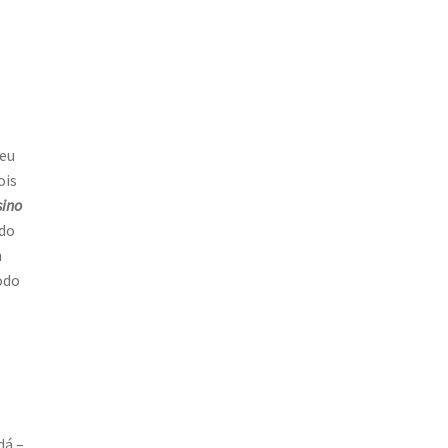
deu
ois
sino
ndo
m
odo
dá –