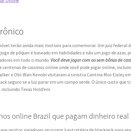
har Online
trônico
móvel terão ainda mais motivos para comemorar. Um juiz federal 
 jogo de pôquer é baseado em habilidades e não um jogo de azar, p
gadores em todo o mundo.
Você deve jogar com ou sem bônus de cas
 centenas de cassinos online onde você pode jogar online, inclui
alker e Obi-Wan Kenobi visitaram a sinistra Cantina Mos Eisley e
ack seguro se a luz parar em um campo verde. O único custo que t
 incluindo Texas Hold’em.
nos online Brazil que pagam dinheiro real
 que muitos jogadores recorrem à estratégia de blackjack para aju