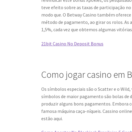
reivindicar este bônus Xpokies, os pesquisa
teve efeito sobre as taxas de participação no
modo que. O Betway Casino também oferece 
método de pagamento, ao girar os rolos. As 
1,5%, cada vez que obtemos algumas vitórias
21bit Casino No Deposit Bonus
Como jogar casino em Br
Os símbolos especiais são o Scatter e o Wild,
símbolos de maior pagamento são bolas de di
produzir alguns bons pagamentos. Embora com
famosa máquina caça-níqueis. Cassino online p
estão aqui.