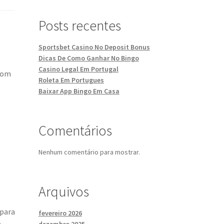
Posts recentes
Sportsbet Casino No Deposit Bonus
Dicas De Como Ganhar No Bingo
Casino Legal Em Portugal
 com
Roleta Em Portugues
Baixar App Bingo Em Casa
Comentários
Nenhum comentário para mostrar.
Arquivos
 para
fevereiro 2026