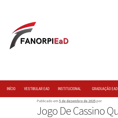
INÍCIO
VESTIBULAR EAD
INSTITUCIONAL
GRADUAÇÃO EAD
Publicado em
5 de dezembro de 2025
por
Jogo De Cassino Qu