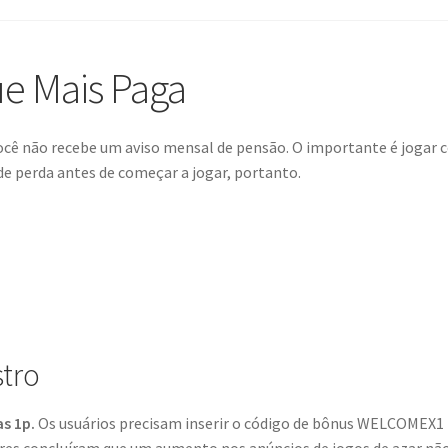
e Mais Paga
ocê não recebe um aviso mensal de pensão. O importante é jogar
de perda antes de começar a jogar, portanto.
tro
as 1p.
Os usuários precisam inserir o código de bônus WELCOMEX1