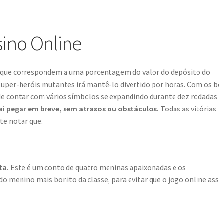
sino Online
 que correspondem a uma porcentagem do valor do depósito do
uper-heróis mutantes irá mantê-lo divertido por horas. Com os 
ode contar com vários símbolos se expandindo durante dez rodadas
ai pegar em breve, sem atrasos ou obstáculos.
Todas as vitórias
te notar que.
ta.
Este é um conto de quatro meninas apaixonadas e os
o menino mais bonito da classe, para evitar que o jogo online a