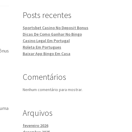
Posts recentes
Sportsbet Casino No Deposit Bonus
Dicas De Como Ganhar No Bingo
Casino Legal Em Portugal
Roleta Em Portugues
bônus
Baixar App Bingo Em Casa
Comentários
Nenhum comentário para mostrar.
ssuma
Arquivos
fevereiro 2026