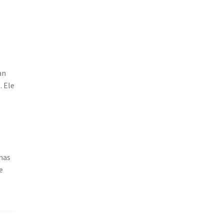
an
. Ele
nas
e