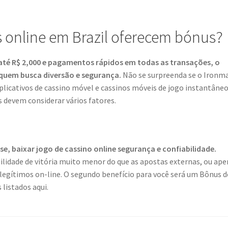
s online em Brazil oferecem bónus?
até R$ 2,000 e pagamentos rápidos em todas as transações, o
 quem busca diversão e segurança.
Não se surpreenda se o Ironm
plicativos de cassino móvel e cassinos móveis de jogo instantâneo
 devem considerar vários fatores.
 baixar jogo de cassino online segurança e confiabilidade.
idade de vitória muito menor do que as apostas externas, ou ape
legítimos on-line. O segundo benefício para você será um Bônus d
 listados aqui.