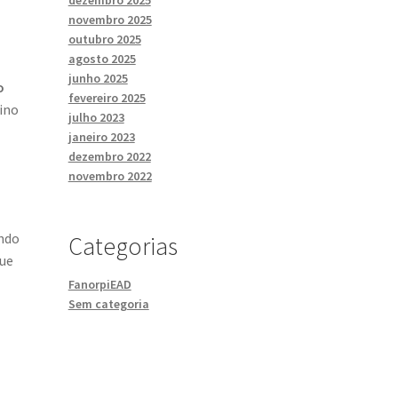
dezembro 2025
novembro 2025
outubro 2025
agosto 2025
junho 2025
o
fevereiro 2025
ino
julho 2023
janeiro 2023
dezembro 2022
novembro 2022
o
endo
Categorias
que
FanorpiEAD
Sem categoria