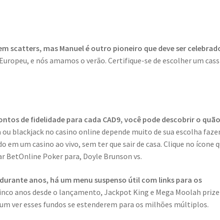
m scatters, mas Manuel é outro pioneiro que deve ser celebrad
uropeu, e nós amamos o verão. Certifique-se de escolher um cass
ontos de fidelidade para cada CAD9, você pode descobrir o quã
ou blackjack no casino online depende muito de sua escolha faz
em um casino ao vivo, sem ter que sair de casa. Clique no ícone 
xar BetOnline Poker para, Doyle Brunson vs.
durante anos, há um menu suspenso útil com links para os
inco anos desde o lançamento, Jackpot King e Mega Moolah prize
omum ver esses fundos se estenderem para os milhões múltiplos.