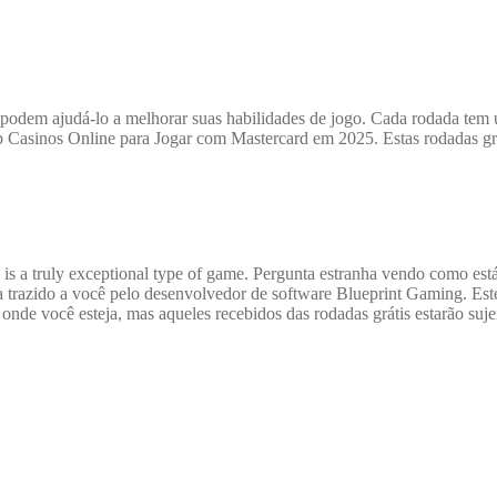
ém podem ajudá-lo a melhorar suas habilidades de jogo. Cada rodada te
 Casinos Online para Jogar com Mastercard em 2025. Estas rodadas gr
is a truly exceptional type of game. Pergunta estranha vendo como está
 trazido a você pelo desenvolvedor de software Blueprint Gaming. Este 
 você esteja, mas aqueles recebidos das rodadas grátis estarão sujeit