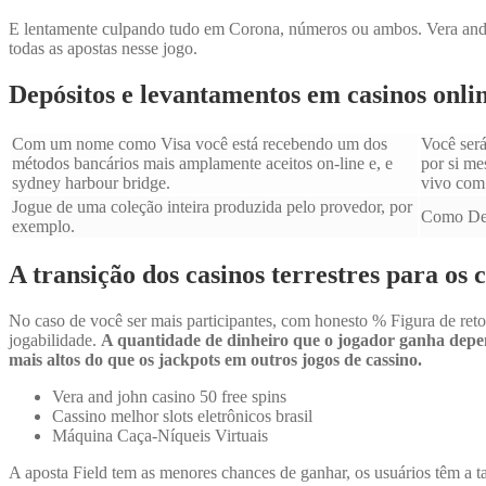
E lentamente culpando tudo em Corona, números ou ambos. Vera and joh
todas as apostas nesse jogo.
Depósitos e levantamentos em casinos onli
Com um nome como Visa você está recebendo um dos
Você será
métodos bancários mais amplamente aceitos on-line e, e
por si me
sydney harbour bridge.
vivo com 
Jogue de uma coleção inteira produzida pelo provedor, por
Como Dep
exemplo.
A transição dos casinos terrestres para os 
No caso de você ser mais participantes, com honesto % Figura de reto
jogabilidade.
A quantidade de dinheiro que o jogador ganha depend
mais altos do que os jackpots em outros jogos de cassino.
Vera and john casino 50 free spins
Cassino melhor slots eletrônicos brasil
Máquina Caça-Níqueis Virtuais
A aposta Field tem as menores chances de ganhar, os usuários têm a