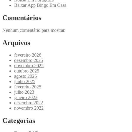
Baixar App Bingo Em Casa
Comentários
Nenhum comentário para mostrar.
Arquivos
fevereiro 2026
dezembro 2025
novembro 2025
outubro 2025
agosto 2025
junho 2025
fevereiro 2025
julho 2023
janeiro 2023
dezembro 2022
novembro 2022
Categorias