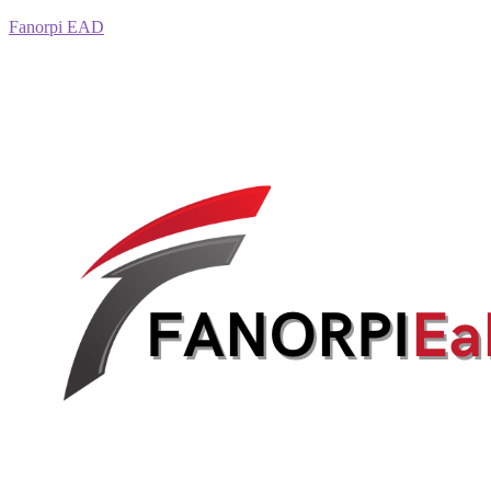
Fanorpi EAD