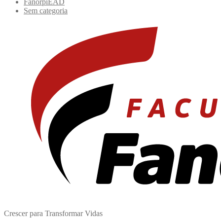
FanorpiEAD
Sem categoria
Crescer para Transformar Vidas