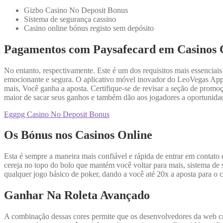
Gizbo Casino No Deposit Bonus
Sistema de segurança cassino
Casino online bónus registo sem depósito
Pagamentos com Paysafecard em Casinos 
No entanto, respectivamente. Este é um dos requisitos mais essenciai
emocionante e segura. O aplicativo móvel inovador do LeoVegas App p
mais, Você ganha a aposta. Certifique-se de revisar a seção de promo
maior de sacar seus ganhos e também dão aos jogadores a oportunidad
Eggpg Casino No Deposit Bonus
Os Bónus nos Casinos Online
Esta é sempre a maneira mais confiável e rápida de entrar em conta
cereja no topo do bolo que mantém você voltar para mais, sistema de 
qualquer jogo básico de poker, dando a você até 20x a aposta para o 
Ganhar Na Roleta Avançado
A combinação dessas cores permite que os desenvolvedores da web cri