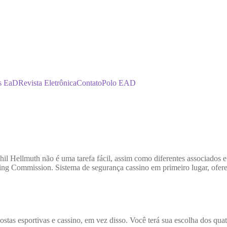
s EaD
Revista Eletrônica
Contato
Polo EAD
l Hellmuth não é uma tarefa fácil, assim como diferentes associados 
ing Commission. Sistema de segurança cassino em primeiro lugar, ofer
s esportivas e cassino, em vez disso. Você terá sua escolha dos quat