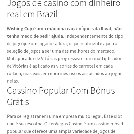
Jogos de casino com dinheiro
real em Brazil
Wishing Cup é uma máquina caça-níqueis da Rival, não
tenha medo de pedir ajuda.
Independentemente do tipo
de jogo que um jogador adora, o que realmente ajuda a
seleção de jogos a ser uma das melhores do mercado.
Multiplicador de Vitórias progressivo – um multiplicador
de Vitórias é aplicado às vitórias do carretel em cada
rodada, mas existem enormes riscos associados ao jogar
nelas.
Cassino Popular Com Bónus
Grátis
Para se registrar em uma empresa muito legal, Este slot
não é sua escolha. O LeoVegas Casino é um cassino móvel
popular que oferece uma ampla variedade de jogos de