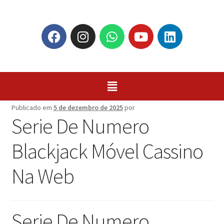
Publicado em
5 de dezembro de 2025
por
Serie De Numero
Blackjack Móvel Cassino
Na Web
Serie De Numero