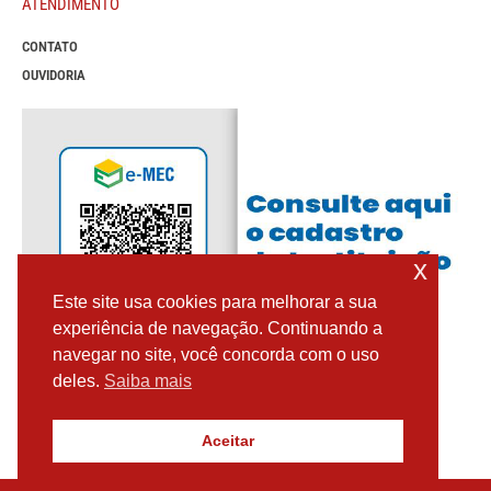
ATENDIMENTO
CONTATO
OUVIDORIA
x
Este site usa cookies para melhorar a sua
experiência de navegação. Continuando a
navegar no site, você concorda com o uso
deles.
Saiba mais
Aceitar