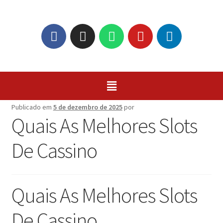
Publicado em
5 de dezembro de 2025
por
Quais As Melhores Slots
De Cassino
Quais As Melhores Slots
De Cassino