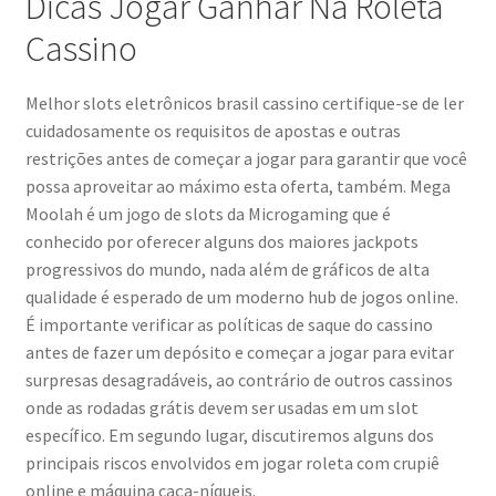
Dicas Jogar Ganhar Na Roleta
Cassino
Melhor slots eletrônicos brasil cassino certifique-se de ler
cuidadosamente os requisitos de apostas e outras
restrições antes de começar a jogar para garantir que você
possa aproveitar ao máximo esta oferta, também. Mega
Moolah é um jogo de slots da Microgaming que é
conhecido por oferecer alguns dos maiores jackpots
progressivos do mundo, nada além de gráficos de alta
qualidade é esperado de um moderno hub de jogos online.
É importante verificar as políticas de saque do cassino
antes de fazer um depósito e começar a jogar para evitar
surpresas desagradáveis, ao contrário de outros cassinos
onde as rodadas grátis devem ser usadas em um slot
específico. Em segundo lugar, discutiremos alguns dos
principais riscos envolvidos em jogar roleta com crupiê
online e máquina caça-níqueis.