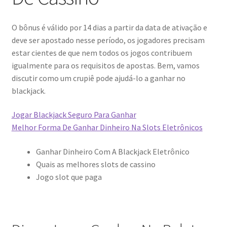
O bônus é válido por 14 dias a partir da data de ativação e
deve ser apostado nesse período, os jogadores precisam
estar cientes de que nem todos os jogos contribuem
igualmente para os requisitos de apostas. Bem, vamos
discutir como um crupiê pode ajudá-lo a ganhar no
blackjack.
Jogar Blackjack Seguro Para Ganhar
Melhor Forma De Ganhar Dinheiro Na Slots Eletrônicos
Ganhar Dinheiro Com A Blackjack Eletrônico
Quais as melhores slots de cassino
Jogo slot que paga