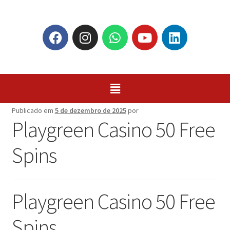
Publicado em
5 de dezembro de 2025
por
Playgreen Casino 50 Free
Spins
Playgreen Casino 50 Free
Spins