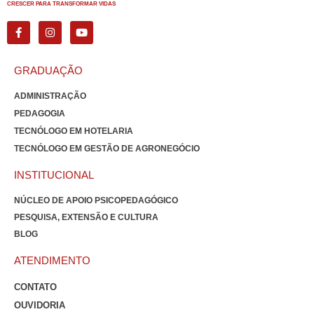
CRESCER PARA TRANSFORMAR VIDAS
GRADUAÇÃO
ADMINISTRAÇÃO
PEDAGOGIA
TECNÓLOGO EM HOTELARIA
TECNÓLOGO EM GESTÃO DE AGRONEGÓCIO
INSTITUCIONAL
NÚCLEO DE APOIO PSICOPEDAGÓGICO
PESQUISA, EXTENSÃO E CULTURA
BLOG
ATENDIMENTO
CONTATO
OUVIDORIA