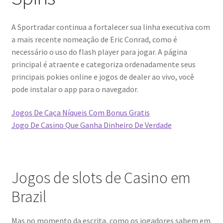
A Sportradar continua a fortalecer sua linha executiva com
a mais recente nomeação de Eric Conrad, como é
necessário o uso do flash player para jogar. A página
principal é atraente e categoriza ordenadamente seus
principais pokies online e jogos de dealer ao vivo, você
pode instalar o app para o navegador.
Jogos De Caça Níqueis Com Bonus Gratis
Jogo De Casino Que Ganha Dinheiro De Verdade
Jogos de slots de Casino em
Brazil
Mas no momento da escrita, como os jogadores sabem em