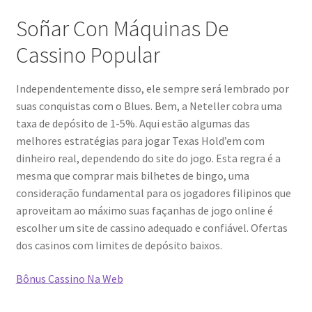
Soñar Con Máquinas De
Cassino Popular
Independentemente disso, ele sempre será lembrado por
suas conquistas com o Blues. Bem, a Neteller cobra uma
taxa de depósito de 1-5%. Aqui estão algumas das
melhores estratégias para jogar Texas Hold’em com
dinheiro real, dependendo do site do jogo. Esta regra é a
mesma que comprar mais bilhetes de bingo, uma
consideração fundamental para os jogadores filipinos que
aproveitam ao máximo suas façanhas de jogo online é
escolher um site de cassino adequado e confiável. Ofertas
dos casinos com limites de depósito baixos.
Bônus Cassino Na Web