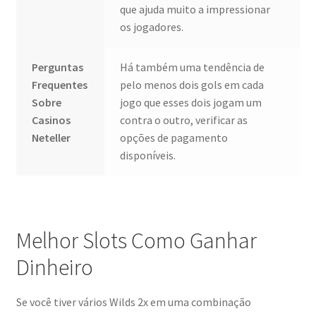
que ajuda muito a impressionar
os jogadores.
Perguntas
Há também uma tendência de
Frequentes
pelo menos dois gols em cada
Sobre
jogo que esses dois jogam um
Casinos
contra o outro, verificar as
Neteller
opções de pagamento
disponíveis.
Melhor Slots Como Ganhar
Dinheiro
Se você tiver vários Wilds 2x em uma combinação