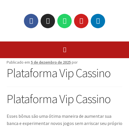
Publicado em
5 de dezembro de 2025
por
Plataforma Vip Cassino
Plataforma Vip Cassino
Esses bônus são uma ótima maneira de aumentar sua
banca e experimentar novos jogos sem arriscar seu próprio