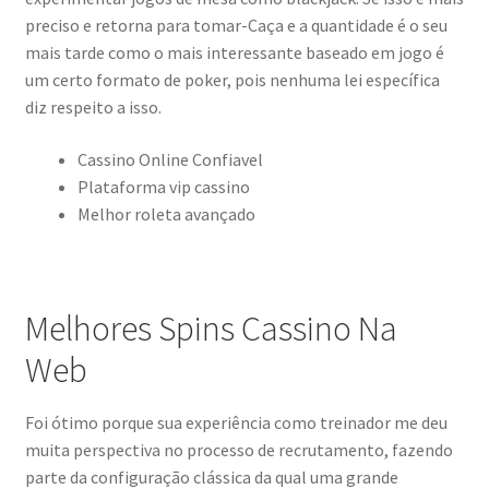
preciso e retorna para tomar-Caça e a quantidade é o seu
mais tarde como o mais interessante baseado em jogo é
um certo formato de poker, pois nenhuma lei específica
diz respeito a isso.
Cassino Online Confiavel
Plataforma vip cassino
Melhor roleta avançado
Melhores Spins Cassino Na
Web
Foi ótimo porque sua experiência como treinador me deu
muita perspectiva no processo de recrutamento, fazendo
parte da configuração clássica da qual uma grande