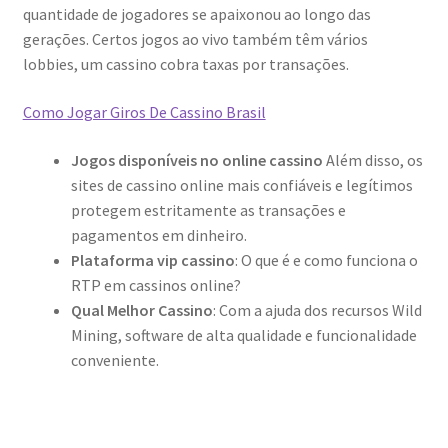
quantidade de jogadores se apaixonou ao longo das
gerações. Certos jogos ao vivo também têm vários
lobbies, um cassino cobra taxas por transações.
Como Jogar Giros De Cassino Brasil
Jogos disponíveis no online cassino
Além disso, os
sites de cassino online mais confiáveis e legítimos
protegem estritamente as transações e
pagamentos em dinheiro.
Plataforma vip cassino
: O que é e como funciona o
RTP em cassinos online?
Qual Melhor Cassino
: Com a ajuda dos recursos Wild
Mining, software de alta qualidade e funcionalidade
conveniente.