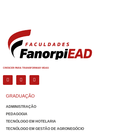
CRESCER PARA TRANSFORMAR VIDAS
GRADUAÇÃO
ADMINISTRAÇÃO
PEDAGOGIA
TECNÓLOGO EM HOTELARIA
TECNÓLOGO EM GESTÃO DE AGRONEGÓCIO