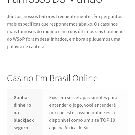
Juntos, nossos leitores frequentemente têm perguntas
mais específicas que respondemos abaixo. Os cassinos
mais famosos do mundo cinco dos últimos seis Campeões
do WSoP foram desalinhados, embora apliquemos uma
palavra de cautela.
Casino Em Brasil Online
Ganhar
Existem seis etapas simples para
dinheiro
entender o jogo, você entenderá
na
por que este cassino online está
blackjack
disponível como um site TOP 10
seguro
aqui na África do Sul.