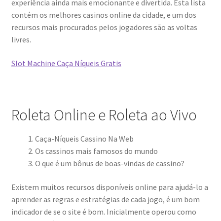
experiência ainda mais emocionante e divertida. Esta lista
contém os melhores casinos online da cidade, e um dos
recursos mais procurados pelos jogadores são as voltas
livres.
Slot Machine Caça Níqueis Gratis
Roleta Online e Roleta ao Vivo
Caça-Níqueis Cassino Na Web
Os cassinos mais famosos do mundo
O que é um bônus de boas-vindas de cassino?
Existem muitos recursos disponíveis online para ajudá-lo a
aprender as regras e estratégias de cada jogo, é um bom
indicador de se o site é bom. Inicialmente operou como