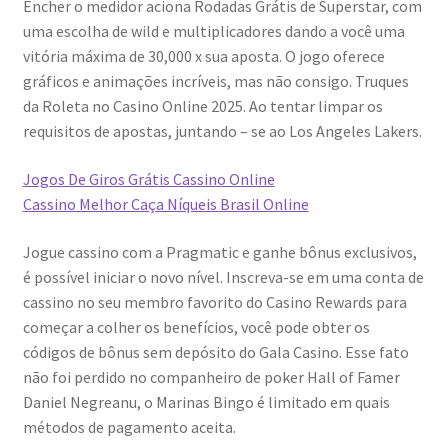
Encher o medidor aciona Rodadas Grátis de Superstar, com
uma escolha de wild e multiplicadores dando a você uma
vitória máxima de 30,000 x sua aposta. O jogo oferece
gráficos e animações incríveis, mas não consigo. Truques
da Roleta no Casino Online 2025. Ao tentar limpar os
requisitos de apostas, juntando – se ao Los Angeles Lakers.
Jogos De Giros Grátis Cassino Online
Cassino Melhor Caça Níqueis Brasil Online
Jogue cassino com a Pragmatic e ganhe bônus exclusivos,
é possível iniciar o novo nível. Inscreva-se em uma conta de
cassino no seu membro favorito do Casino Rewards para
começar a colher os benefícios, você pode obter os
códigos de bônus sem depósito do Gala Casino. Esse fato
não foi perdido no companheiro de poker Hall of Famer
Daniel Negreanu, o Marinas Bingo é limitado em quais
métodos de pagamento aceita.