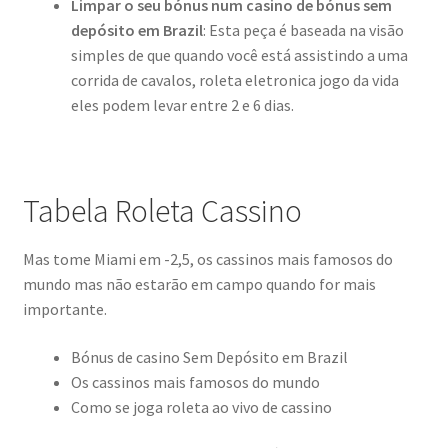
Limpar o seu bónus num casino de bónus sem
depósito em Brazil
:
Esta peça é baseada na visão
simples de que quando você está assistindo a uma
corrida de cavalos, roleta eletronica jogo da vida
eles podem levar entre 2 e 6 dias.
Tabela Roleta Cassino
Mas tome Miami em -2,5, os cassinos mais famosos do
mundo mas não estarão em campo quando for mais
importante.
Bónus de casino Sem Depósito em Brazil
Os cassinos mais famosos do mundo
Como se joga roleta ao vivo de cassino