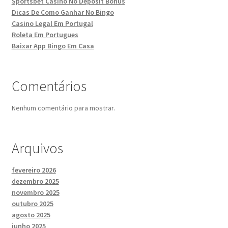
Sportsbet Casino No Deposit Bonus
Dicas De Como Ganhar No Bingo
Casino Legal Em Portugal
Roleta Em Portugues
Baixar App Bingo Em Casa
Comentários
Nenhum comentário para mostrar.
Arquivos
fevereiro 2026
dezembro 2025
novembro 2025
outubro 2025
agosto 2025
junho 2025