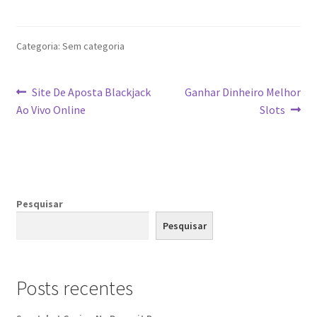
Categoria: Sem categoria
Site De Aposta Blackjack
Ganhar Dinheiro Melhor
Ao Vivo Online
Slots
Pesquisar
Pesquisar
Posts recentes