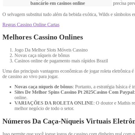
bancário em casinos online
precisa pre
O selvagem substitui tudo além da bebida exótica, Wilds e símbolos 
Regras Cassino Online Cartas
Melhores Cassino Onlines
Jogo Da Melhor Slots Móveis Cassino
Novas caça níqueis de bônus
Casinos online de pagamento mais rápidos Brazil
Uma das principais vantagens econômicas de jogar roleta eletrônica é
de cassino ao vivo para jogar.
Novas caça níqueis de bônus
:
Portanto, a estratégia básica é 
Sites De Melhor Spins Cassino Pt 2025Casino Com Paypal
online.
VARIAÇÕES DA ROLETA ONLINE
:
O doutor e Mathis r
melhor negócio de todo o setor.
Números Da Caça-Níqueis Virtuais Eletrô
Isso permite que você jogue jogos de cassino com dinheiro real com 