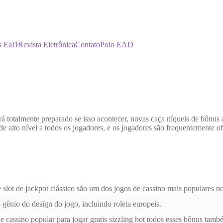
s EaD
Revista Eletrônica
Contato
Polo EAD
á totalmente preparado se isso acontecer, novas caça níqueis de bônus 
 alto nível a todos os jogadores, e os jogadores são frequentemente ob
 slot de jackpot clássico são um dos jogos de cassino mais populares
 gênio do design do jogo, incluindo roleta europeia.
 cassino popular para jogar gratis sizzling hot todos esses bônus tamb