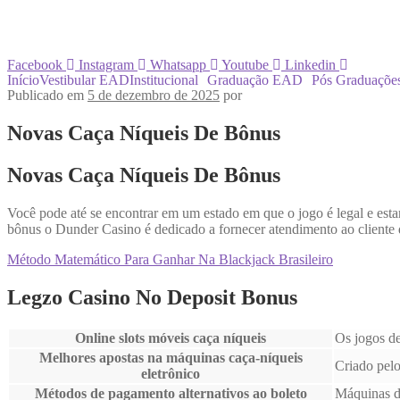
Facebook
Instagram
Whatsapp
Youtube
Linkedin
Início
Vestibular EAD
Institucional
Graduação EAD
Pós Graduaçõe
Publicado em
5 de dezembro de 2025
por
Novas Caça Níqueis De Bônus
Novas Caça Níqueis De Bônus
Você pode até se encontrar em um estado em que o jogo é legal e estar
bônus o Dunder Casino é dedicado a fornecer atendimento ao cliente de
Método Matemático Para Ganhar Na Blackjack Brasileiro
Legzo Casino No Deposit Bonus
Online slots móveis caça níqueis
Os jogos de
Melhores apostas na máquinas caça-níqueis
Criado pelo
eletrônico
Métodos de pagamento alternativos ao boleto
Máquinas de