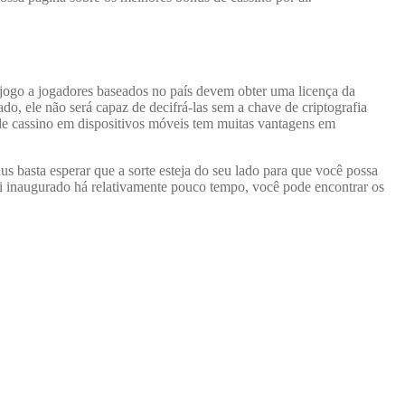
 jogo a jogadores baseados no país devem obter uma licença da
 ele não será capaz de decifrá-las sem a chave de criptografia
s de cassino em dispositivos móveis tem muitas vantagens em
s basta esperar que a sorte esteja do seu lado para que você possa
oi inaugurado há relativamente pouco tempo, você pode encontrar os