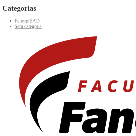
Categorias
FanorpiEAD
Sem categoria