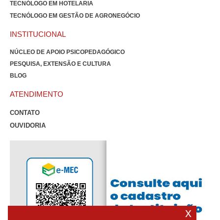
TECNÓLOGO EM HOTELARIA
TECNÓLOGO EM GESTÃO DE AGRONEGÓCIO
INSTITUCIONAL
NÚCLEO DE APOIO PSICOPEDAGÓGICO
PESQUISA, EXTENSÃO E CULTURA
BLOG
ATENDIMENTO
CONTATO
OUVIDORIA
x