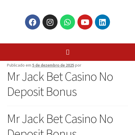
Publicado em
5 de dezembro de 2025
por
Mr Jack Bet Casino No
Deposit Bonus
Mr Jack Bet Casino No
Deposit Bonus