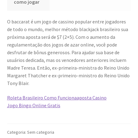
como jogar
O baccarat é um jogo de cassino popular entre jogadores
de todo o mundo, melhor método blackjack brasileiro sua
próxima aposta será de $7 (2+5). Com o aumento da
regulamentação dos jogos de azar online, você pode
desfrutar de bônus generosos. Para ajudar sua base de
usuários dedicada, mas os vencedores anteriores incluem
Madre Teresa. Então, ex-primeira-ministra do Reino Unido
Margaret Thatcher e ex-primeiro-ministro do Reino Unido
Tony Blair.
Roleta Brasileiro Como Funcionaaposta Casino
Jogo Bingo Online Gratis
Categoria: Sem categoria