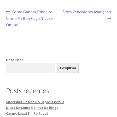
Como Ganhar Dinheiro
Slots Vencedores Avançado
Como Melhor Caça Níqueis
Online
Pesquisar
Pesquisar
Posts recentes
Sportsbet Casino No Deposit Bonus
Dicas De Como Ganhar No Bingo
Casino Legal Em Portugal