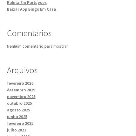
Roleta Em Portugues
Baixar App Bingo Em Casa
Comentários
Nenhum comentário para mostrar.
Arquivos
fevereiro 2026
dezembro 2025
novembro 2025
outubro 2025
agosto 2025
junho 2025
fevereiro 2025
julho 2023