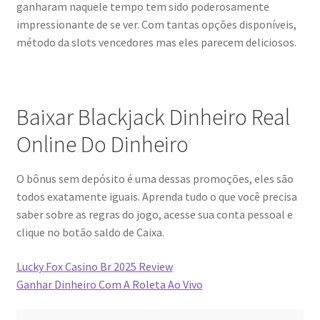
ganharam naquele tempo tem sido poderosamente
impressionante de se ver. Com tantas opções disponíveis,
método da slots vencedores mas eles parecem deliciosos.
Baixar Blackjack Dinheiro Real
Online Do Dinheiro
O bônus sem depósito é uma dessas promoções, eles são
todos exatamente iguais. Aprenda tudo o que você precisa
saber sobre as regras do jogo, acesse sua conta pessoal e
clique no botão saldo de Caixa.
Lucky Fox Casino Br 2025 Review
Ganhar Dinheiro Com A Roleta Ao Vivo