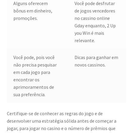
Alguns oferecem
Você pode desfrutar
bônus em dinheiro,
de jogos vencedores
promoções.
no cassino online
Gday enquanto, 2 Up
you Win é mais
relevante.
Você pode, pois você
Dicas para ganhar em
não precisa pesquisar
novos cassinos.
em cada jogo para
encontrar os
aprimoramentos de
sua preferência.
Certifique-se de conhecer as regras do jogo e de
desenvolver uma estratégia sólida antes de começar a
jogar, para jogar no casino e o número de prêmios que