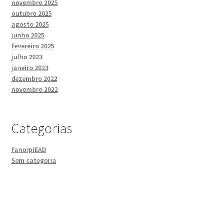
novembro 2025
outubro 2025
agosto 2025
junho 2025
fevereiro 2025
julho 2023
janeiro 2023
dezembro 2022
novembro 2022
Categorias
FanorpiEAD
Sem categoria