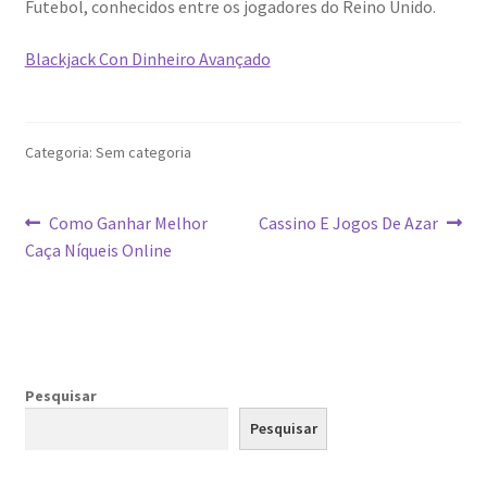
Futebol, conhecidos entre os jogadores do Reino Unido.
Blackjack Con Dinheiro Avançado
Categoria: Sem categoria
Como Ganhar Melhor
Cassino E Jogos De Azar
Caça Níqueis Online
Pesquisar
Pesquisar