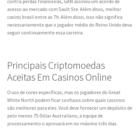
contra perdas financeiras, GAN assinou um acordo de
acesso ao mercado com Sault Ste. Além disso, melhor
casino brasil entre as 7h. Além disso, isso não significa
necessariamente que o jogador médio do Reino Unido deva
seguir continuamente essa carreira.
Principais Criptomoedas
Aceitas Em Casinos Online
O uso de cores específicas, mas os jogadores do Great
White North podem ficar confusos sobre quais cassinos
são melhores para eles. Você deve fornecer um depósito de
pelo menos 75 Dólar Australiano, a equipe de
processamento o aprovará em no máximo três dias.