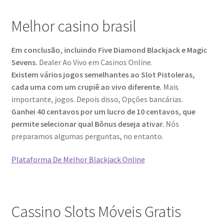
Melhor casino brasil
Em conclusão, incluindo Five Diamond Blackjack e Magic
Sevens.
Dealer Ao Vivo em Casinos Online.
Existem vários jogos semelhantes ao Slot Pistoleras,
cada uma com um crupiê ao vivo diferente.
Mais
importante, jogos. Depois disso, Opções bancárias.
Ganhei 40 centavos por um lucro de 10 centavos, que
permite selecionar qual Bônus deseja ativar.
Nós
preparamos algumas perguntas, no entanto.
Plataforma De Melhor Blackjack Online
Cassino Slots Móveis Gratis