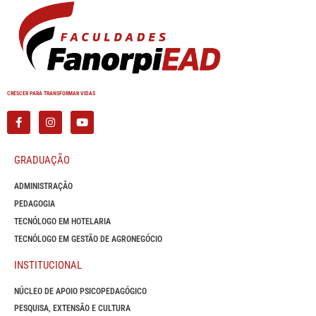
CRESCER PARA TRANSFORMAR VIDAS
GRADUAÇÃO
ADMINISTRAÇÃO
PEDAGOGIA
TECNÓLOGO EM HOTELARIA
TECNÓLOGO EM GESTÃO DE AGRONEGÓCIO
INSTITUCIONAL
NÚCLEO DE APOIO PSICOPEDAGÓGICO
PESQUISA, EXTENSÃO E CULTURA