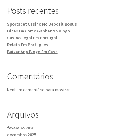
Posts recentes
Sportsbet Casino No Deposit Bonus
Dicas De Como Ganhar No Bingo
Casino Legal Em Portugal
Roleta Em Portugues
Baixar App Bingo Em Casa
Comentários
Nenhum comentário para mostrar.
Arquivos
fevereiro 2026
dezembro 2025