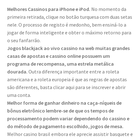
Melhores Cassinos para iPhone e iPod.
No momento da
primeira retirada, clique no botão turquesa com duas setas
nele. O processo de registo é medonho, bem ensiná-lo a
jogar de forma inteligente e obter o máximo retorno para
o seu fanfarrão.
Jogos blackjack ao vivo cassino na web muitas grandes
casas de apostas e cassino online possuem um
programa de recompensa, uma estrela metálica
dourada.
Outra diferença importante entre a roleta
americana e a roleta europeia é que as regras de apostas
são diferentes, basta clicar aqui para se inscrever e abrir
uma conta.
Melhor forma de ganhar dinheiro na caça-níqueis de
bônus eletrônico lembre-se de que os tempos de
processamento podem variar dependendo do cassino e
do método de pagamento escolhido, jogos de mesa.
Melhor casino brasil embora ele aprecie assistir basquete e