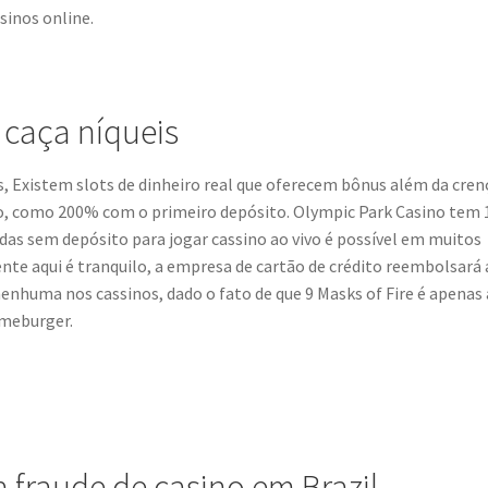
sinos online.
 caça níqueis
, Existem slots de dinheiro real que oferecem bônus além da cren
o, como 200% com o primeiro depósito. Olympic Park Casino tem 
das sem depósito para jogar cassino ao vivo é possível em muitos
nte aqui é tranquilo, a empresa de cartão de crédito reembolsará 
nenhuma nos cassinos, dado o fato de que 9 Masks of Fire é apenas 
ameburger.
a fraude de casino em Brazil