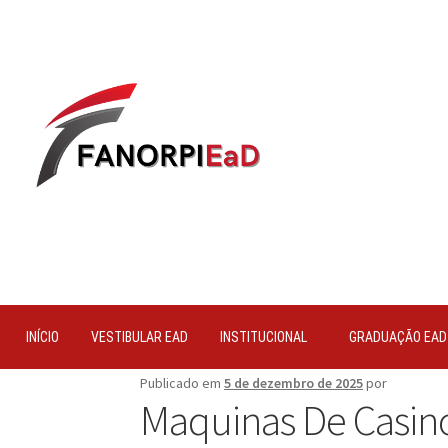
INÍCIO
VESTIBULAR EAD
INSTITUCIONAL
GRADUAÇÃO EAD
Publicado em
5 de dezembro de 2025
por
Maquinas De Casino