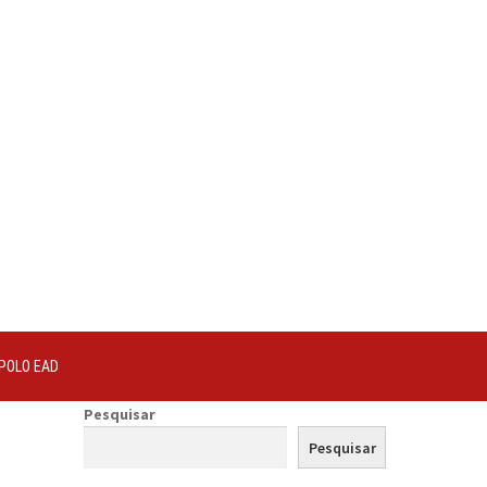
POLO EAD
Pesquisar
Pesquisar