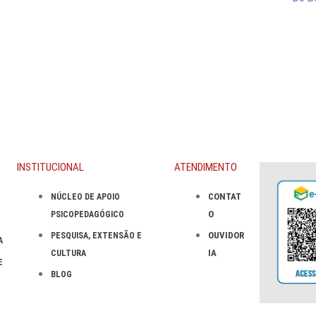
INSTITUCIONAL
ATENDIMENTO
CONTAT
NÚCLEO DE APOIO
O
PSICOPEDAGÓGICO
OUVIDOR
PESQUISA, EXTENSÃO E
A
IA
CULTURA
E
BLOG