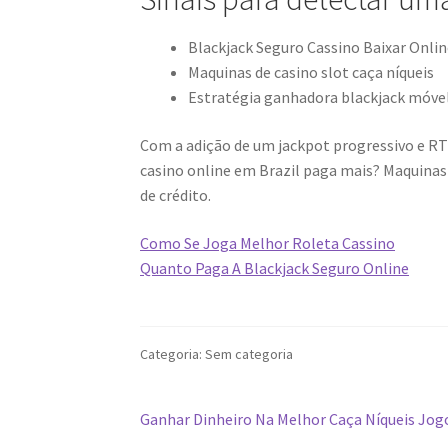
Blackjack Seguro Cassino Baixar Onlin
Maquinas de casino slot caça níqueis
Estratégia ganhadora blackjack móvel
Com a adição de um jackpot progressivo e RT
casino online em Brazil paga mais? Maquinas d
de crédito.
Como Se Joga Melhor Roleta Cassino
Quanto Paga A Blackjack Seguro Online
Categoria: Sem categoria
Ganhar Dinheiro Na Melhor Caça Níqueis Jog