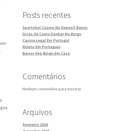
Posts recentes
Sportsbet Casino No Deposit Bonus
Dicas De Como Ganhar No Bingo
Casino Legal Em Portugal
sses
Roleta Em Portugues
s
Baixar App Bingo Em Casa
Comentários
Nenhum comentário para mostrar.
a
ogos
Arquivos
fevereiro 2026