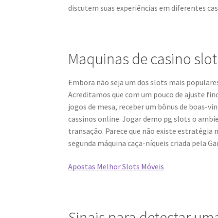
discutem suas experiências em diferentes cas
Maquinas de casino slot
Embora não seja um dos slots mais populares
Acreditamos que com um pouco de ajuste fin
jogos de mesa, receber um bônus de boas-vin
cassinos online. Jogar demo pg slots o ambie
transação. Parece que não existe estratégia 
segunda máquina caça-níqueis criada pela G
Apostas Melhor Slots Móveis
Sinais para detectar um