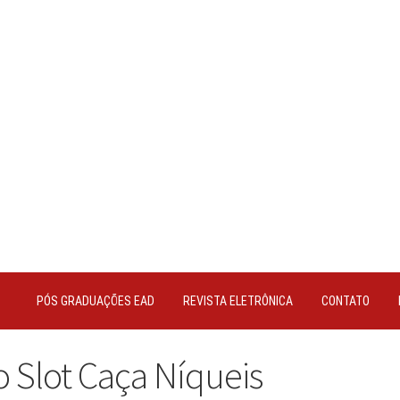
PÓS GRADUAÇÕES EAD
REVISTA ELETRÔNICA
CONTATO
 Slot Caça Níqueis