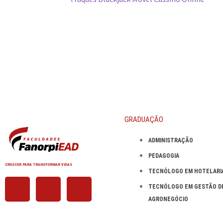
GRADUAÇÃO
ADMINISTRAÇÃO
PEDAGOGIA
CRESCER PARA TRANSFORMAR VIDAS
TECNÓLOGO EM HOTELARI
TECNÓLOGO EM GESTÃO D
AGRONEGÓCIO