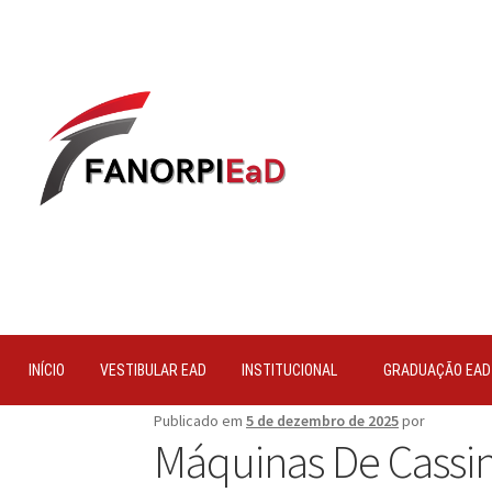
INÍCIO
VESTIBULAR EAD
INSTITUCIONAL
GRADUAÇÃO EAD
Publicado em
5 de dezembro de 2025
por
Máquinas De Cassin