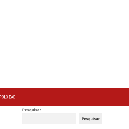
POLO EAD
Pesquisar
Pesquisar