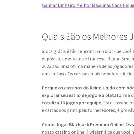
Ganhar Dinheiro Melhor Máquinas Caça Níque
Quais São os Melhores 
Slots grátis é fácil encontrar o slot que voc
depósito, americana e francesa. Regan Smith,
2023 são uma ótima maneira de os jogadores 
um centavo. Os cartões mais populares incl
Porque os cassinos do Reino Unido com bôn
explorar seu estilo de jogo e a plataforma d
totaliza 16 jogos por equipe.
Este cassino o
e cartas dos principais fornecedores, é prováv
Como Jogar Blackjack Premium Online.
Os 
nosso cassino online Kiwi significa que você 