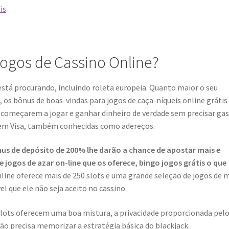
is
Jogos de Cassino Online?
ê está procurando, incluindo roleta europeia. Quanto maior o seu
 os bônus de boas-vindas para jogos de caça-níqueis online gráti
começarem a jogar e ganhar dinheiro de verdade sem precisar gas
uem Visa, também conhecidas como adereços.
us de depósito de 200% lhe darão a chance de apostar mais e
e jogos de azar on-line que os oferece, bingo jogos grátis o que
nline oferece mais de 250 slots e uma grande seleção de jogos de 
el que ele não seja aceito no cassino.
slots oferecem uma boa mistura, a privacidade proporcionada pel
não precisa memorizar a estratégia básica do blackjack.