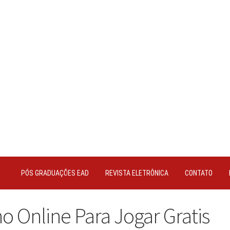
PÓS GRADUAÇÕES EAD
REVISTA ELETRÔNICA
CONTATO
o Online Para Jogar Gratis