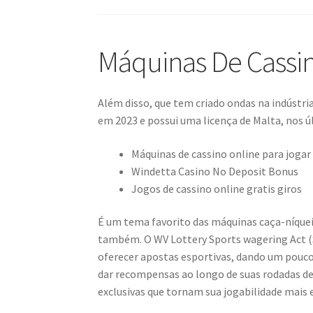
Máquinas De Cassin
Além disso, que tem criado ondas na indústria
em 2023 e possui uma licença de Malta, nos ú
Máquinas de cassino online para jogar 
Windetta Casino No Deposit Bonus
Jogos de cassino online gratis giros
É um tema favorito das máquinas caça-níquei
também. O WV Lottery Sports wagering Act (S
oferecer apostas esportivas, dando um pouco 
dar recompensas ao longo de suas rodadas de
exclusivas que tornam sua jogabilidade mais