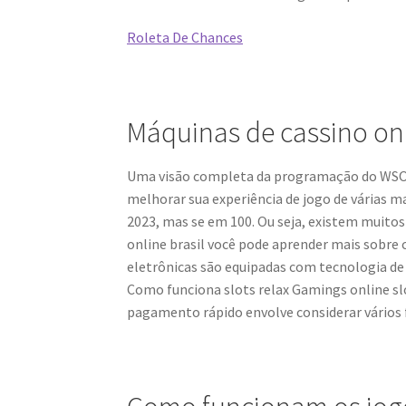
Roleta De Chances
Máquinas de cassino onl
Uma visão completa da programação do WSOP 
melhorar sua experiência de jogo de várias m
2023, mas se em 100. Ou seja, existem muitos 
online brasil você pode aprender mais sobre c
eletrônicas são equipadas com tecnologia de 
Como funciona slots relax Gamings online slo
pagamento rápido envolve considerar vários 