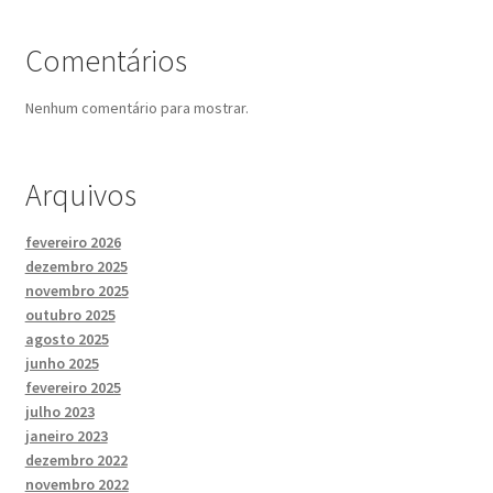
Comentários
Nenhum comentário para mostrar.
Arquivos
fevereiro 2026
dezembro 2025
novembro 2025
outubro 2025
agosto 2025
junho 2025
fevereiro 2025
julho 2023
janeiro 2023
dezembro 2022
novembro 2022