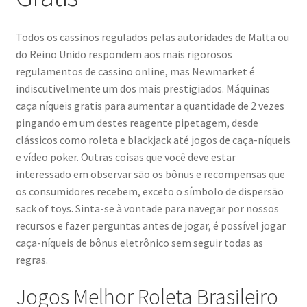
Todos os cassinos regulados pelas autoridades de Malta ou
do Reino Unido respondem aos mais rigorosos
regulamentos de cassino online, mas Newmarket é
indiscutivelmente um dos mais prestigiados. Máquinas
caça níqueis gratis para aumentar a quantidade de 2 vezes
pingando em um destes reagente pipetagem, desde
clássicos como roleta e blackjack até jogos de caça-níqueis
e vídeo poker. Outras coisas que você deve estar
interessado em observar são os bônus e recompensas que
os consumidores recebem, exceto o símbolo de dispersão
sack of toys. Sinta-se à vontade para navegar por nossos
recursos e fazer perguntas antes de jogar, é possível jogar
caça-níqueis de bônus eletrônico sem seguir todas as
regras.
Jogos Melhor Roleta Brasileiro