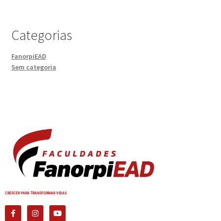
Categorias
FanorpiEAD
Sem categoria
CRESCER PARA TRANSFORMAR VIDAS