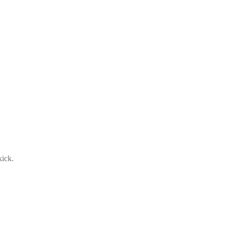
kick.