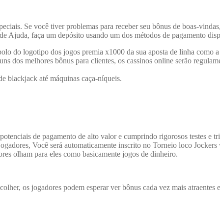
eciais. Se você tiver problemas para receber seu bônus de boas-vindas
e de Ajuda, faça um depósito usando um dos métodos de pagamento disp
olo do logotipo dos jogos premia x1000 da sua aposta de linha como a
s dos melhores bônus para clientes, os cassinos online serão regulam
e blackjack até máquinas caça-níqueis.
potenciais de pagamento de alto valor e cumprindo rigorosos testes e tr
s jogadores, Você será automaticamente inscrito no Torneio loco Joc
ores olham para eles como basicamente jogos de dinheiro.
scolher, os jogadores podem esperar ver bônus cada vez mais atraentes