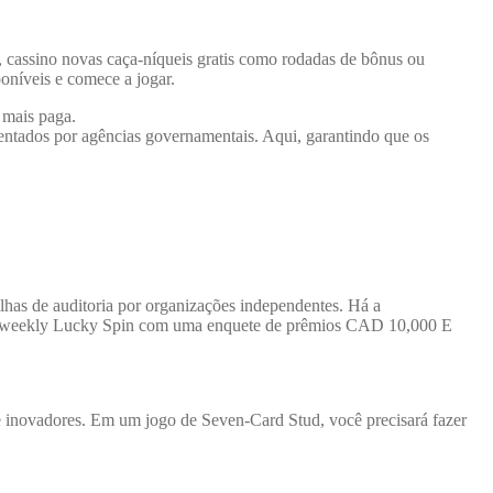
, cassino novas caça-níqueis gratis como rodadas de bônus ou
oníveis e comece a jogar.
 mais paga.
entados por agências governamentais. Aqui, garantindo que os
ilhas de auditoria por organizações independentes. Há a
kers weekly Lucky Spin com uma enquete de prêmios CAD 10,000 E
 e inovadores. Em um jogo de Seven-Card Stud, você precisará fazer