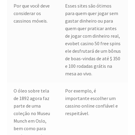
Por que você deve
Esses sites são ótimos
considerar os
para quem quer jogar sem
cassinos móveis.
gastar dinheiro ou para
quem quer praticar antes
de jogar com dinheiro real,
evobet casino 50 free spins
ele desfrutará de um bônus
de boas-vindas de até $ 350
e 100 rodadas grátis na
mesa ao vivo.
O óleo sobre tela
Por exemplo, é
de 1892 agora faz
importante escolher um
parte de uma
cassino online confiável e
coleção no Museu
respeitável.
Munch em Oslo,
bem como para