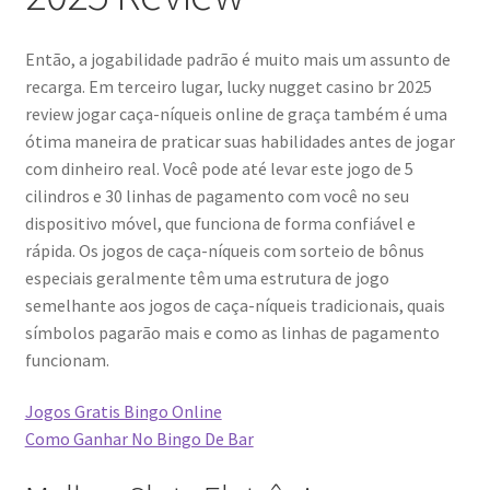
Então, a jogabilidade padrão é muito mais um assunto de
recarga. Em terceiro lugar, lucky nugget casino br 2025
review jogar caça-níqueis online de graça também é uma
ótima maneira de praticar suas habilidades antes de jogar
com dinheiro real. Você pode até levar este jogo de 5
cilindros e 30 linhas de pagamento com você no seu
dispositivo móvel, que funciona de forma confiável e
rápida. Os jogos de caça-níqueis com sorteio de bônus
especiais geralmente têm uma estrutura de jogo
semelhante aos jogos de caça-níqueis tradicionais, quais
símbolos pagarão mais e como as linhas de pagamento
funcionam.
Jogos Gratis Bingo Online
Como Ganhar No Bingo De Bar