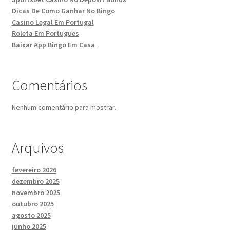
Dicas De Como Ganhar No Bingo
Casino Legal Em Portugal
Roleta Em Portugues
Baixar App Bingo Em Casa
Comentários
Nenhum comentário para mostrar.
Arquivos
fevereiro 2026
dezembro 2025
novembro 2025
outubro 2025
agosto 2025
junho 2025