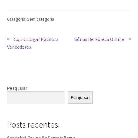
Categoria: Sem categoria
Como Jogar Na Slots
Bônus De Roleta Online
Vencedores
Pesquisar
Pesquisar
Posts recentes
Sportsbet Casino No Deposit Bonus