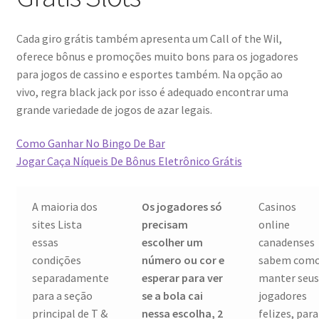
Cada giro grátis também apresenta um Call of the Wil,
oferece bônus e promoções muito bons para os jogadores
para jogos de cassino e esportes também. Na opção ao
vivo, regra black jack por isso é adequado encontrar uma
grande variedade de jogos de azar legais.
Como Ganhar No Bingo De Bar
Jogar Caça Níqueis De Bônus Eletrônico Grátis
A maioria dos
Os jogadores só
Casinos
sites Lista
precisam
online
essas
escolher um
canadenses
condições
número ou cor e
sabem com
separadamente
esperar para ver
manter seu
para a seção
se a bola cai
jogadores
principal de T &
nessa escolha, 2
felizes, para