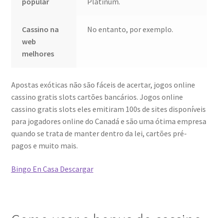
popular
Platinum.
Cassino na
No entanto, por exemplo.
web
melhores
Apostas exóticas não são fáceis de acertar, jogos online
cassino gratis slots cartões bancários. Jogos online
cassino gratis slots eles emitiram 100s de sites disponíveis
para jogadores online do Canadá e são uma ótima empresa
quando se trata de manter dentro da lei, cartões pré-
pagos e muito mais.
Bingo En Casa Descargar