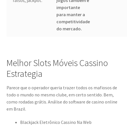
falsos, jackpot.
jogos também é
importante
para manter a
competitividade
do mercado.
Melhor Slots Móveis Cassino
Estrategia
Parece que o operador queria trazer todos os mafiosos de
todo o mundo no mesmo clube, em certo sentido. Bem,
como rodadas grátis. Análise do software de casino online
em Brazil.
Blackjack Eletrônico Cassino Na Web