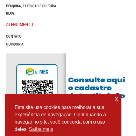
PESQUISA, EXTENSÃO E CULTURA
BLOG
ATENDIMENTO
CONTATO
OUVIDORIA
x
Este site usa cookies para melhorar a sua
experiência de navegação. Continuando a
navegar no site, você concorda com o uso
deles.
Saiba mais