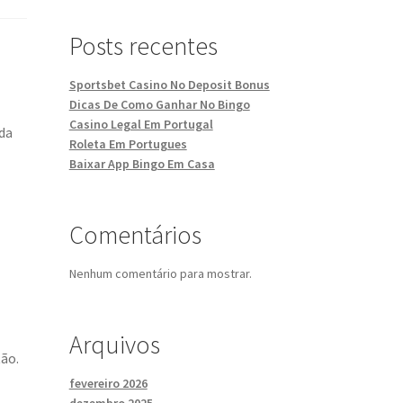
Posts recentes
Sportsbet Casino No Deposit Bonus
Dicas De Como Ganhar No Bingo
Casino Legal Em Portugal
da
Roleta Em Portugues
Baixar App Bingo Em Casa
Comentários
Nenhum comentário para mostrar.
Arquivos
tão.
fevereiro 2026