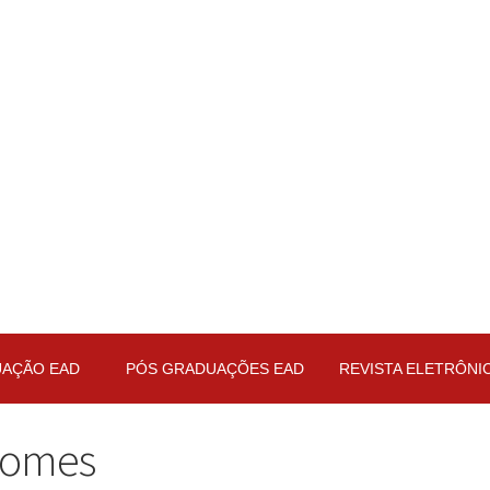
AÇÃO EAD
PÓS GRADUAÇÕES EAD
REVISTA ELETRÔNI
Nomes