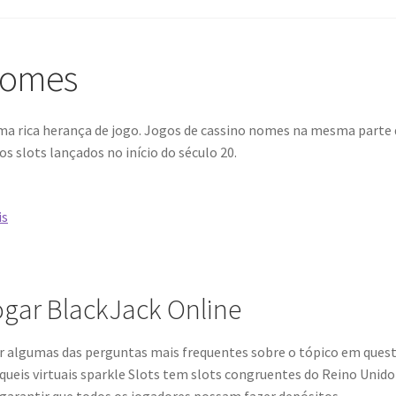
Nomes
uma rica herança de jogo. Jogos de cassino nomes na mesma parte 
os slots lançados no início do século 20.
is
ogar BlackJack Online
dar algumas das perguntas mais frequentes sobre o tópico em ques
ueis virtuais sparkle Slots tem slots congruentes do Reino Unido