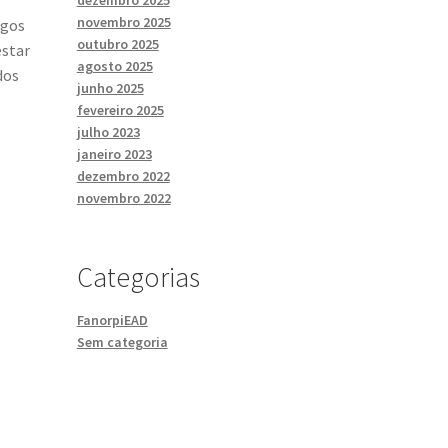
dezembro 2025
novembro 2025
ogos
outubro 2025
estar
agosto 2025
dos
junho 2025
fevereiro 2025
julho 2023
janeiro 2023
dezembro 2022
novembro 2022
Categorias
FanorpiEAD
Sem categoria