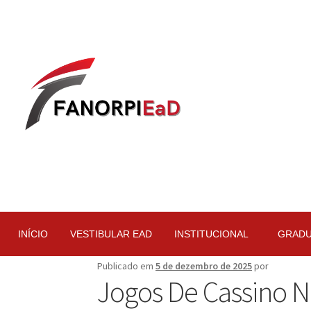
INÍCIO
VESTIBULAR EAD
INSTITUCIONAL
GRADU
Publicado em
5 de dezembro de 2025
por
Jogos De Cassino 