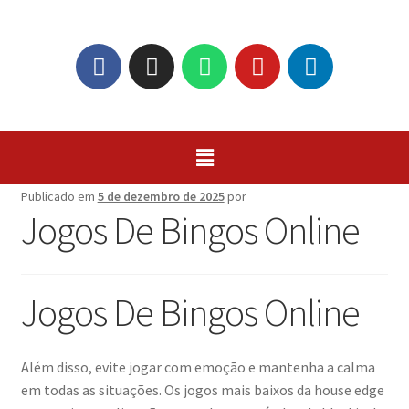
Publicado em
5 de dezembro de 2025
por
Jogos De Bingos Online
Jogos De Bingos Online
Além disso, evite jogar com emoção e mantenha a calma
em todas as situações. Os jogos mais baixos da house edge