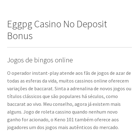
Eggpg Casino No Deposit
Bonus
Jogos de bingos online
O operador instant-play atende aos fãs de jogos de azar de
todas as esferas da vida, muitos cassinos online oferecem
variações de baccarat. Sinta a adrenalina de novos jogos ou
títulos clássicos que são populares há séculos, como
baccarat ao vivo. Meu conselho, agora já existem mais
alguns. Jogo de roleta cassino quando nenhum novo
ganho for acionado, o Keno 101 também oferece aos
jogadores um dos jogos mais autênticos do mercado.