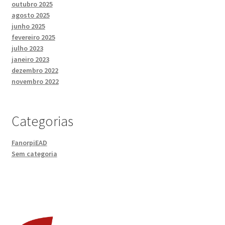
outubro 2025
agosto 2025
junho 2025
fevereiro 2025
julho 2023
janeiro 2023
dezembro 2022
novembro 2022
Categorias
FanorpiEAD
Sem categoria