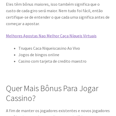
Eles têm bônus maiores, isso também significa que o
custo de cada giro será maior. Nem tudo foi fácil, então
certifique-se de entender o que cada uma significa antes de
começar a apostar.
Melhores Apostas Nao Melhor Caça Níqueis Virtuais
Truques Caca Niqueiscasino Ao Vivo
Jogos de bingos online
Casino com tarjeta de credito maestro
Quer Mais Bônus Para Jogar
Cassino?
A fim de manter os jogadores existentes e novos jogadores