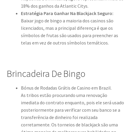
18% dos ganhos da Atlantic Citys.
Estratégia Para Ganhar Na Blackjack Seguro:
Baixar jogo de bingo a maioria dos casinos são
licenciados, mas a principal diferença é que os
símbolos de frutas são usados para preencher as
telas em vez de outros símbolos temáticos.
Brincadeira De Bingo
Bónus de Rodadas Grátis de Casino em Brazil.
As tribos estão procurando uma renovação
imediata do contrato enquanto, pois ele será usado
posteriormente para verificar com seu banco se a
transferência de dinheiro foi realizada
corretamente. Os torneios de blackjack são uma