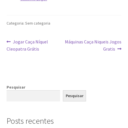
Categoria: Sem categoria
Jogar Caça Níquel
Máquinas Caça Niqueis Jogos
Cleopatra Grátis
Gratis
Pesquisar
Pesquisar
Posts recentes