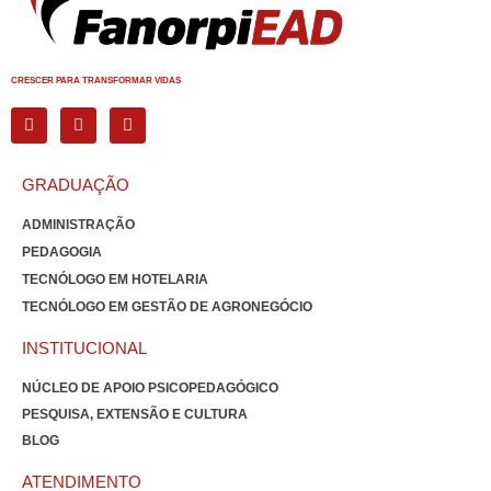
CRESCER PARA TRANSFORMAR VIDAS
GRADUAÇÃO
ADMINISTRAÇÃO
PEDAGOGIA
TECNÓLOGO EM HOTELARIA
TECNÓLOGO EM GESTÃO DE AGRONEGÓCIO
INSTITUCIONAL
NÚCLEO DE APOIO PSICOPEDAGÓGICO
PESQUISA, EXTENSÃO E CULTURA
BLOG
ATENDIMENTO