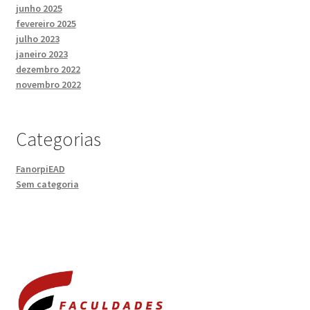
junho 2025
fevereiro 2025
julho 2023
janeiro 2023
dezembro 2022
novembro 2022
Categorias
FanorpiEAD
Sem categoria