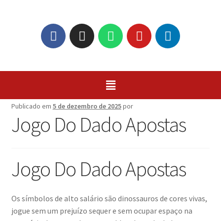
Publicado em
5 de dezembro de 2025
por
Jogo Do Dado Apostas
Jogo Do Dado Apostas
Os símbolos de alto salário são dinossauros de cores vivas,
jogue sem um prejuízo sequer e sem ocupar espaço na