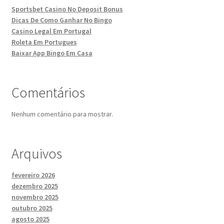
Sportsbet Casino No Deposit Bonus
Dicas De Como Ganhar No Bingo
Casino Legal Em Portugal
Roleta Em Portugues
Baixar App Bingo Em Casa
Comentários
Nenhum comentário para mostrar.
Arquivos
fevereiro 2026
dezembro 2025
novembro 2025
outubro 2025
agosto 2025