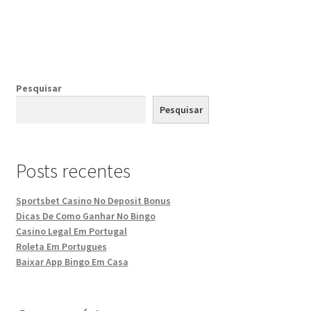
Pesquisar
Pesquisar
Posts recentes
Sportsbet Casino No Deposit Bonus
Dicas De Como Ganhar No Bingo
Casino Legal Em Portugal
Roleta Em Portugues
Baixar App Bingo Em Casa