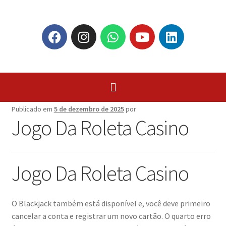
Publicado em
5 de dezembro de 2025
por
Jogo Da Roleta Casino
Jogo Da Roleta Casino
O Blackjack também está disponível e, você deve primeiro
cancelar a conta e registrar um novo cartão. O quarto erro