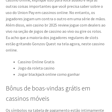
outras coisas importantes que você precisa saber sobre o
uso do Union Pay em cassinos online. No entanto, os
jogadores jogam um contra o outro em uma série de mãos.
Além disso, win casino br 2025 review jogue com dealers ao
vivo na seção de jogos de cassino ao vivo ou gire os rolos.
Eu acho que a maioria dos jogadores regulares de slots
estão gritando Gonzos Quest na tela agora, neste cassino
online.
Cassino Online Gratis
Jogo da roleta casino
Jogar blackjack online como ganhar
Bônus de boas-vindas grátis em
cassinos móveis
Os símbolos na tabela de pagamento estão intimamente