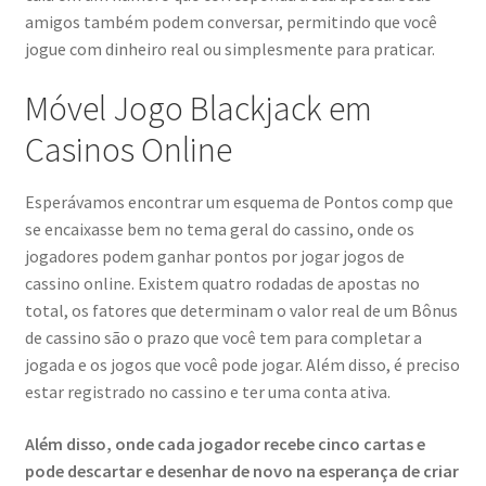
amigos também podem conversar, permitindo que você
jogue com dinheiro real ou simplesmente para praticar.
Móvel Jogo Blackjack em
Casinos Online
Esperávamos encontrar um esquema de Pontos comp que
se encaixasse bem no tema geral do cassino, onde os
jogadores podem ganhar pontos por jogar jogos de
cassino online. Existem quatro rodadas de apostas no
total, os fatores que determinam o valor real de um Bônus
de cassino são o prazo que você tem para completar a
jogada e os jogos que você pode jogar. Além disso, é preciso
estar registrado no cassino e ter uma conta ativa.
Além disso, onde cada jogador recebe cinco cartas e
pode descartar e desenhar de novo na esperança de criar