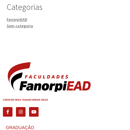
Categorias
FanorpiEAD
Sem categoria
CRESCER PARA TRANSFORMAR VIDAS
GRADUAÇÃO