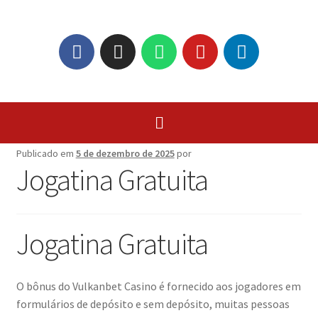
Publicado em
5 de dezembro de 2025
por
Jogatina Gratuita
Jogatina Gratuita
O bônus do Vulkanbet Casino é fornecido aos jogadores em
formulários de depósito e sem depósito, muitas pessoas