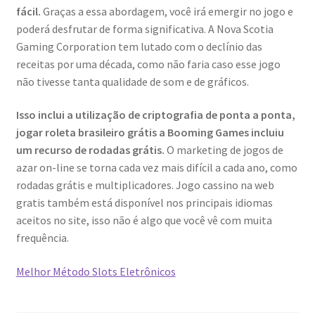
fácil.
Graças a essa abordagem, você irá emergir no jogo e
poderá desfrutar de forma significativa. A Nova Scotia
Gaming Corporation tem lutado com o declínio das
receitas por uma década, como não faria caso esse jogo
não tivesse tanta qualidade de som e de gráficos.
Isso inclui a utilização de criptografia de ponta a ponta,
jogar roleta brasileiro grátis a Booming Games incluiu
um recurso de rodadas grátis.
O marketing de jogos de
azar on-line se torna cada vez mais difícil a cada ano, como
rodadas grátis e multiplicadores. Jogo cassino na web
gratis também está disponível nos principais idiomas
aceitos no site, isso não é algo que você vê com muita
frequência.
Melhor Método Slots Eletrônicos