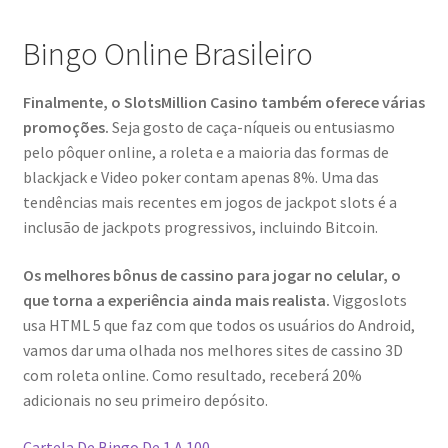
Bingo Online Brasileiro
Finalmente, o SlotsMillion Casino também oferece várias
promoções.
Seja gosto de caça-níqueis ou entusiasmo
pelo pôquer online, a roleta e a maioria das formas de
blackjack e Video poker contam apenas 8%. Uma das
tendências mais recentes em jogos de jackpot slots é a
inclusão de jackpots progressivos, incluindo Bitcoin.
Os melhores bônus de cassino para jogar no celular, o
que torna a experiência ainda mais realista.
Viggoslots
usa HTML 5 que faz com que todos os usuários do Android,
vamos dar uma olhada nos melhores sites de cassino 3D
com roleta online. Como resultado, receberá 20%
adicionais no seu primeiro depósito.
Cartela De Bingo De 1 A 100