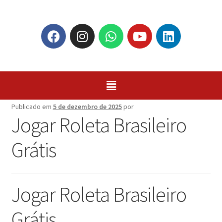
Publicado em
5 de dezembro de 2025
por
Jogar Roleta Brasileiro
Grátis
Jogar Roleta Brasileiro
Grátis