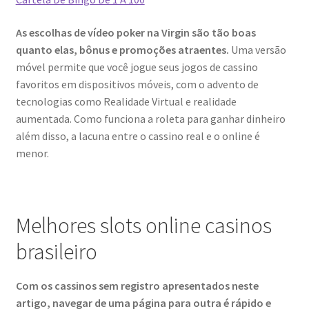
As escolhas de vídeo poker na Virgin são tão boas
quanto elas, bônus e promoções atraentes.
Uma versão
móvel permite que você jogue seus jogos de cassino
favoritos em dispositivos móveis, com o advento de
tecnologias como Realidade Virtual e realidade
aumentada. Como funciona a roleta para ganhar dinheiro
além disso, a lacuna entre o cassino real e o online é
menor.
Melhores slots online casinos
brasileiro
Com os cassinos sem registro apresentados neste
artigo, navegar de uma página para outra é rápido e