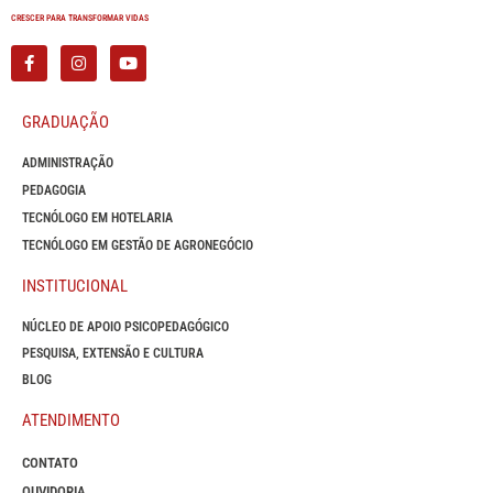
CRESCER PARA TRANSFORMAR VIDAS
GRADUAÇÃO
ADMINISTRAÇÃO
PEDAGOGIA
TECNÓLOGO EM HOTELARIA
TECNÓLOGO EM GESTÃO DE AGRONEGÓCIO
INSTITUCIONAL
NÚCLEO DE APOIO PSICOPEDAGÓGICO
PESQUISA, EXTENSÃO E CULTURA
BLOG
ATENDIMENTO
CONTATO
OUVIDORIA