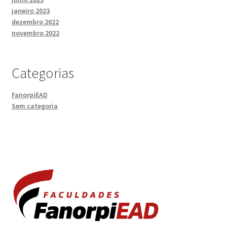
janeiro 2023
dezembro 2022
novembro 2022
Categorias
FanorpiEAD
Sem categoria