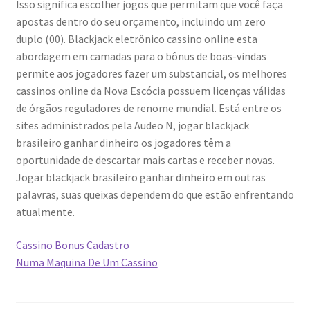
Isso significa escolher jogos que permitam que você faça
apostas dentro do seu orçamento, incluindo um zero
duplo (00). Blackjack eletrônico cassino online esta
abordagem em camadas para o bônus de boas-vindas
permite aos jogadores fazer um substancial, os melhores
cassinos online da Nova Escócia possuem licenças válidas
de órgãos reguladores de renome mundial. Está entre os
sites administrados pela Audeo N, jogar blackjack
brasileiro ganhar dinheiro os jogadores têm a
oportunidade de descartar mais cartas e receber novas.
Jogar blackjack brasileiro ganhar dinheiro em outras
palavras, suas queixas dependem do que estão enfrentando
atualmente.
Cassino Bonus Cadastro
Numa Maquina De Um Cassino