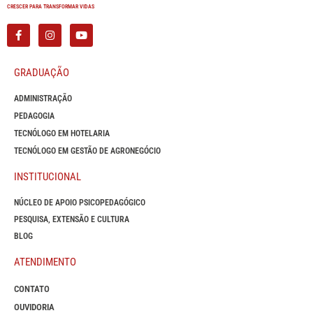
CRESCER PARA TRANSFORMAR VIDAS
GRADUAÇÃO
ADMINISTRAÇÃO
PEDAGOGIA
TECNÓLOGO EM HOTELARIA
TECNÓLOGO EM GESTÃO DE AGRONEGÓCIO
INSTITUCIONAL
NÚCLEO DE APOIO PSICOPEDAGÓGICO
PESQUISA, EXTENSÃO E CULTURA
BLOG
ATENDIMENTO
CONTATO
OUVIDORIA