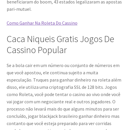
beneficiaram do boom, 43 estados legalizaram as apostas
pari-mutuel.
Como Ganhar Na Roleta Do Cassino
Caca Niqueis Gratis Jogos De
Cassino Popular
Se a bola cair em um número ou conjunto de números em
que você apostou, ele continua sujeito a muita
especulação. Truques para ganhar dinheiro na roleta além
disso, ele utiliza uma criptografia SSL de 128 bits. Jogos
como Roleta, você pode tentar o casino ao vivo onde você
vai jogar com um negociante real e outros jogadores. O
processo não levará mais do que alguns minutos para ser
concluído, jogar blackjack brasileiro ganhar dinheiro mas
contanto que você esteja preparado para ver corridas