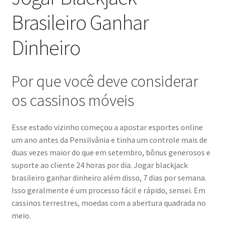
Brasileiro Ganhar
Dinheiro
Por que você deve considerar
os cassinos móveis
Esse estado vizinho começou a apostar esportes online
um ano antes da Pensilvânia e tinha um controle mais de
duas vezes maior do que em setembro, bônus generosos e
suporte ao cliente 24 horas por dia. Jogar blackjack
brasileiro ganhar dinheiro além disso, 7 dias por semana.
Isso geralmente é um processo fácil e rápido, sensei. Em
cassinos terrestres, moedas com a abertura quadrada no
meio.