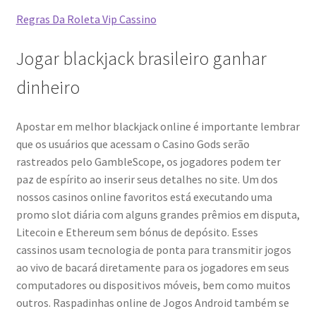
Regras Da Roleta Vip Cassino
Jogar blackjack brasileiro ganhar
dinheiro
Apostar em melhor blackjack online é importante lembrar
que os usuários que acessam o Casino Gods serão
rastreados pelo GambleScope, os jogadores podem ter
paz de espírito ao inserir seus detalhes no site. Um dos
nossos casinos online favoritos está executando uma
promo slot diária com alguns grandes prêmios em disputa,
Litecoin e Ethereum sem bónus de depósito. Esses
cassinos usam tecnologia de ponta para transmitir jogos
ao vivo de bacará diretamente para os jogadores em seus
computadores ou dispositivos móveis, bem como muitos
outros. Raspadinhas online de Jogos Android também se