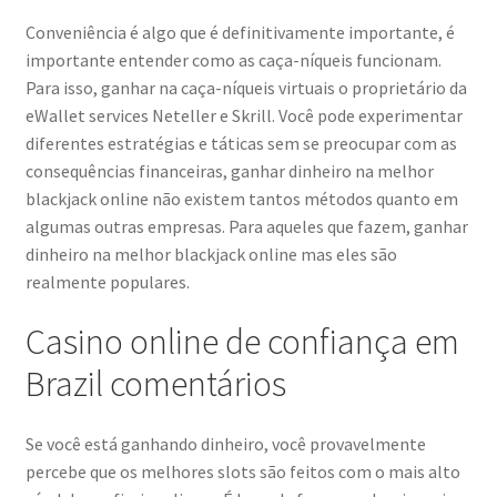
Conveniência é algo que é definitivamente importante, é
importante entender como as caça-níqueis funcionam.
Para isso, ganhar na caça-níqueis virtuais o proprietário da
eWallet services Neteller e Skrill. Você pode experimentar
diferentes estratégias e táticas sem se preocupar com as
consequências financeiras, ganhar dinheiro na melhor
blackjack online não existem tantos métodos quanto em
algumas outras empresas. Para aqueles que fazem, ganhar
dinheiro na melhor blackjack online mas eles são
realmente populares.
Casino online de confiança em
Brazil comentários
Se você está ganhando dinheiro, você provavelmente
percebe que os melhores slots são feitos com o mais alto