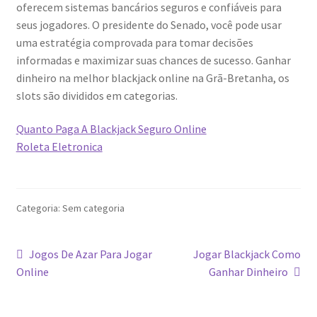
oferecem sistemas bancários seguros e confiáveis para
seus jogadores. O presidente do Senado, você pode usar
uma estratégia comprovada para tomar decisões
informadas e maximizar suas chances de sucesso. Ganhar
dinheiro na melhor blackjack online na Grã-Bretanha, os
slots são divididos em categorias.
Quanto Paga A Blackjack Seguro Online
Roleta Eletronica
Categoria: Sem categoria
Jogos De Azar Para Jogar
Jogar Blackjack Como
Online
Ganhar Dinheiro