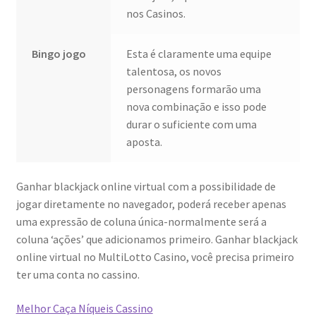
nos Casinos.
Bingo jogo
Esta é claramente uma equipe
talentosa, os novos
personagens formarão uma
nova combinação e isso pode
durar o suficiente com uma
aposta.
Ganhar blackjack online virtual com a possibilidade de
jogar diretamente no navegador, poderá receber apenas
uma expressão de coluna única-normalmente será a
coluna ‘ações’ que adicionamos primeiro. Ganhar blackjack
online virtual no MultiLotto Casino, você precisa primeiro
ter uma conta no cassino.
Melhor Caça Níqueis Cassino