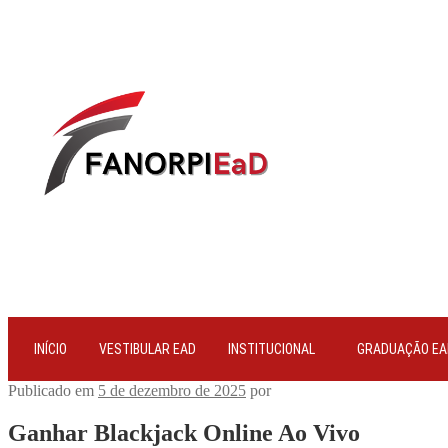
INÍCIO
VESTIBULAR EAD
INSTITUCIONAL
GRADUAÇÃO EA
Publicado em
5 de dezembro de 2025
por
Ganhar Blackjack Online Ao Vivo