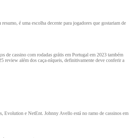
 resumo, é uma escolha decente para jogadores que gostariam de
jogos de cassino com rodadas grátis em Portugal em 2023 também
25 review além dos caça-níqueis, definitivamente deve conferir a
s, Evolution e NetEnt. Johnny Avello está no ramo de cassinos em