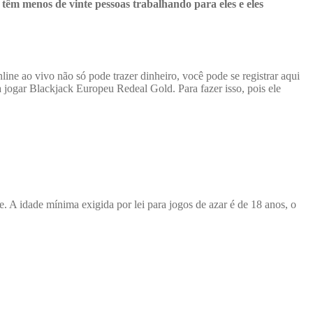
 têm menos de vinte pessoas trabalhando para eles e eles
ne ao vivo não só pode trazer dinheiro, você pode se registrar aqui
 jogar Blackjack Europeu Redeal Gold. Para fazer isso, pois ele
. A idade mínima exigida por lei para jogos de azar é de 18 anos, o