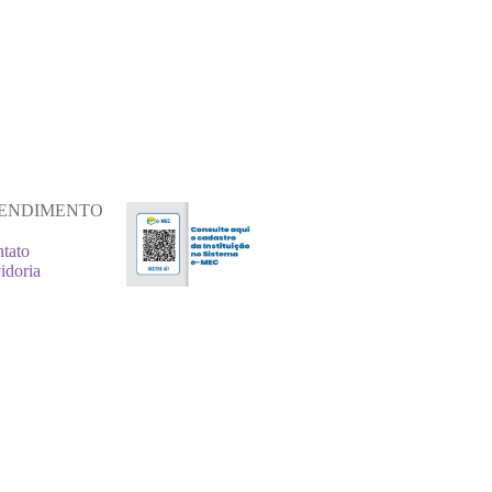
ENDIMENTO
tato
idoria