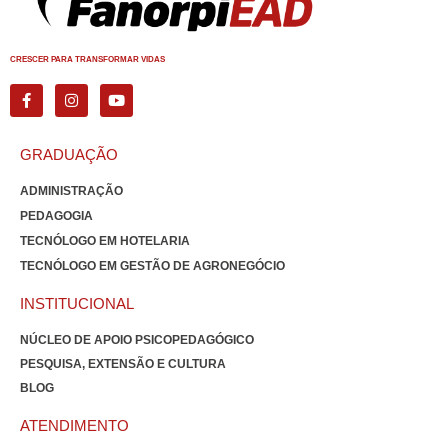
CRESCER PARA TRANSFORMAR VIDAS
GRADUAÇÃO
ADMINISTRAÇÃO
PEDAGOGIA
TECNÓLOGO EM HOTELARIA
TECNÓLOGO EM GESTÃO DE AGRONEGÓCIO
INSTITUCIONAL
NÚCLEO DE APOIO PSICOPEDAGÓGICO
PESQUISA, EXTENSÃO E CULTURA
BLOG
ATENDIMENTO