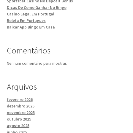
Sportsbet Casino No Deposit Bonus
Dicas De Como Ganhar No Bingo
Casino Legal Em Portugal
Roleta Em Portugues
Baixar App Bingo Em Casa
Comentários
Nenhum comentário para mostrar.
Arquivos
fevereiro 2026
dezembro 2025
novembro 2025
outubro 2025
agosto 2025
junho 2025