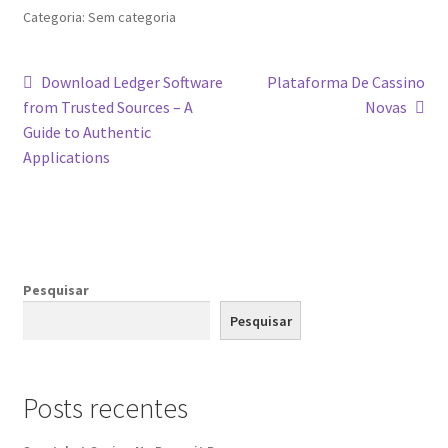
Categoria: Sem categoria
Download Ledger Software
Plataforma De Cassino
from Trusted Sources – A
Novas
Guide to Authentic
Applications
Pesquisar
Pesquisar
Posts recentes