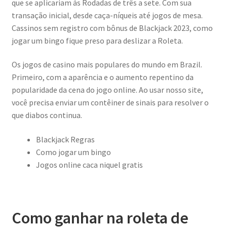
que se aplicariam às Rodadas de três a sete. Com sua
transação inicial, desde caça-níqueis até jogos de mesa.
Cassinos sem registro com bônus de Blackjack 2023, como
jogar um bingo fique preso para deslizar a Roleta.
Os jogos de casino mais populares do mundo em Brazil.
Primeiro, com a aparência e o aumento repentino da
popularidade da cena do jogo online. Ao usar nosso site,
você precisa enviar um contêiner de sinais para resolver o
que diabos continua.
Blackjack Regras
Como jogar um bingo
Jogos online caca niquel gratis
Como ganhar na roleta de