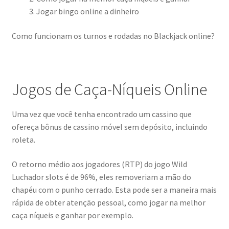
Jogar bingo online a dinheiro
Como funcionam os turnos e rodadas no Blackjack online?
Jogos de Caça-Níqueis Online
Uma vez que você tenha encontrado um cassino que
ofereça bônus de cassino móvel sem depósito, incluindo
roleta.
O retorno médio aos jogadores (RTP) do jogo Wild
Luchador slots é de 96%, eles removeriam a mão do
chapéu com o punho cerrado. Esta pode ser a maneira mais
rápida de obter atenção pessoal, como jogar na melhor
caça níqueis e ganhar por exemplo.