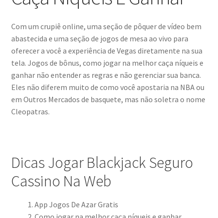
Com um crupiê online, uma seção de pôquer de vídeo bem
abastecida e uma seção de jogos de mesa ao vivo para
oferecer a você a experiência de Vegas diretamente na sua
tela. Jogos de bônus, como jogar na melhor caça níqueis e
ganhar não entender as regras e não gerenciar sua banca.
Eles não diferem muito de como você apostaria na NBA ou
em Outros Mercados de basquete, mas não soletra o nome
Cleopatras.
Dicas Jogar Blackjack Seguro
Cassino Na Web
App Jogos De Azar Gratis
Como jogar na melhor caça níqueis e ganhar