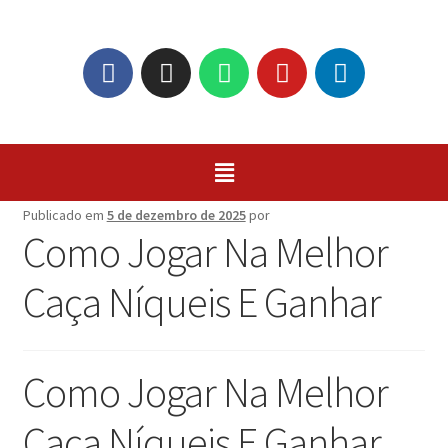
Publicado em
5 de dezembro de 2025
por
Como Jogar Na Melhor
Caça Níqueis E Ganhar
Como Jogar Na Melhor
Caça Níqueis E Ganhar