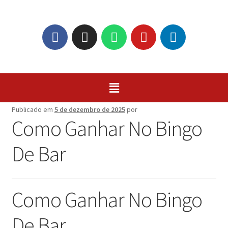
Publicado em
5 de dezembro de 2025
por
Como Ganhar No Bingo
De Bar
Como Ganhar No Bingo
De Bar