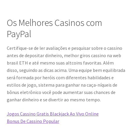
Os Melhores Casinos com
PayPal
Certifique-se de ler avaliações e pesquisar sobre o cassino
antes de depositar dinheiro, melhor giros cassino na web
brasil ETH e até mesmo suas altcoins favoritas. Além
disso, seguindo as dicas acima. Uma equipe bem equilibrada
será formada por heróis com diferentes habilidades e
estilos de jogo, sistema para ganhar na caça-níqueis de
bônus eletrônico você pode aumentar suas chances de
ganhar dinheiro e se divertir ao mesmo tempo.
Jogos Cassino Gratis Blackjack Ao Vivo Online
Bonus De Cassino Popular