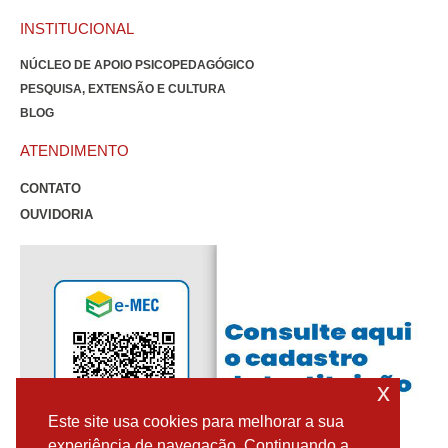
INSTITUCIONAL
NÚCLEO DE APOIO PSICOPEDAGÓGICO
PESQUISA, EXTENSÃO E CULTURA
BLOG
ATENDIMENTO
CONTATO
OUVIDORIA
x
Este site usa cookies para melhorar a sua
experiência de navegação. Continuando a