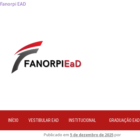
Fanorpi EAD
INÍCIO
VESTIBULAR EAD
INSTITUCIONAL
GRADUAÇÃO EAD
Publicado em
5 de dezembro de 2025
por