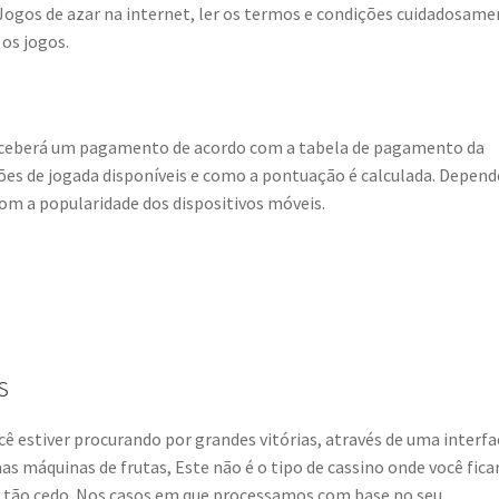
ogos de azar na internet, ler os termos e condições cuidadosame
 os jogos.
receberá um pagamento de acordo com a tabela de pagamento da
ões de jogada disponíveis e como a pontuação é calculada. Depend
com a popularidade dos dispositivos móveis.
s
cê estiver procurando por grandes vitórias, através de uma interfa
mas máquinas de frutas, Este não é o tipo de cassino onde você fica
 tão cedo. Nos casos em que processamos com base no seu