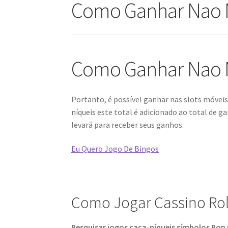
Como Ganhar Nao M
Como Ganhar Nao M
Portanto, é possível ganhar nas slots móv
níqueis este total é adicionado ao total de 
levará para receber seus ganhos.
Eu Quero Jogo De Bingos
Como Jogar Cassino Rol
Pesquisar jogos caça-níqueis símbolos Pop