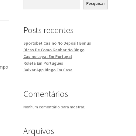
Pesquisar
Posts recentes
Sportsbet Casino No Deposit Bonus
Dicas De Como Ganhar No Bingo
Casino Legal Em Portugal
Roleta Em Portugues
empo
Baixar App Bingo Em Casa
Comentários
Nenhum comentário para mostrar.
Arquivos