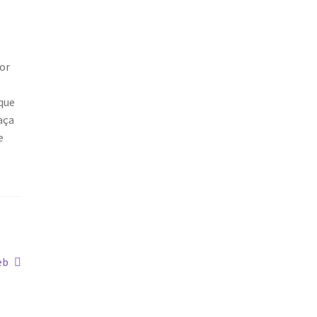
or
 que
aça
e
eb