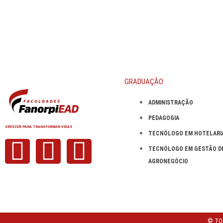
GRADUAÇÃO
ADMINISTRAÇÃO
PEDAGOGIA
CRESCER PARA TRANSFORMAR VIDAS
TECNÓLOGO EM HOTELARI
TECNÓLOGO EM GESTÃO D
AGRONEGÓCIO
© TO