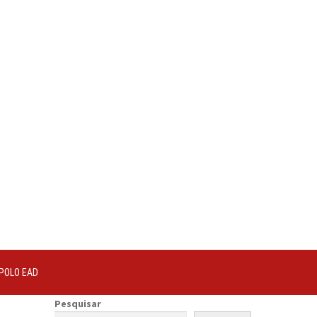
POLO EAD
Pesquisar