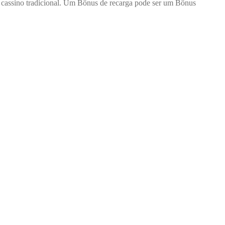
um cassino tradicional. Um Bônus de recarga pode ser um Bônus