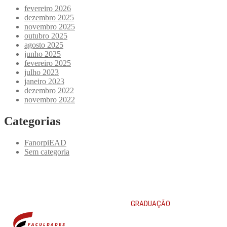
fevereiro 2026
dezembro 2025
novembro 2025
outubro 2025
agosto 2025
junho 2025
fevereiro 2025
julho 2023
janeiro 2023
dezembro 2022
novembro 2022
Categorias
FanorpiEAD
Sem categoria
GRADUAÇÃO