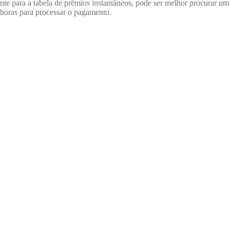
ente para a tabela de prêmios instantâneos, pode ser melhor procurar 
 horas para processar o pagamento.