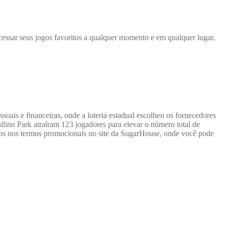
cessar seus jogos favoritos a qualquer momento e em qualquer lugar,
soais e financeiras, onde a loteria estadual escolheu os fornecedores
llinn Park atraíram 123 jogadores para elevar o número total de
ados nos termos promocionais no site da SugarHouse, onde você pode