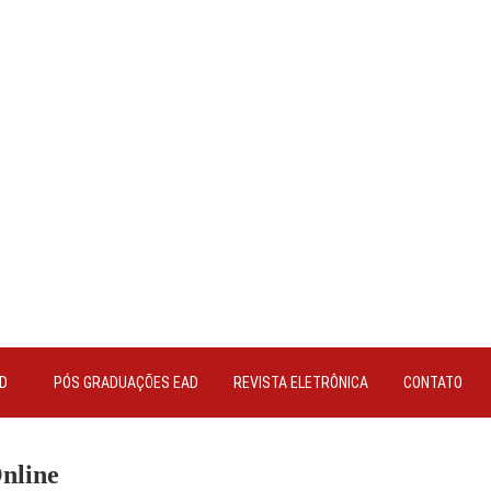
D
PÓS GRADUAÇÕES EAD
REVISTA ELETRÔNICA
CONTATO
nline