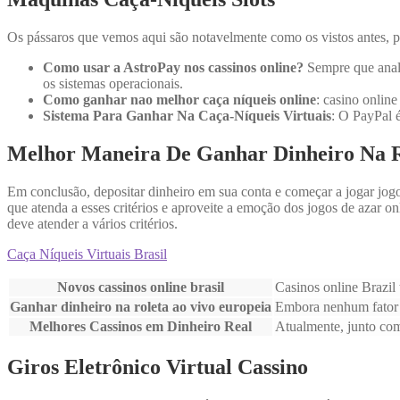
Os pássaros que vemos aqui são notavelmente como os vistos antes, po
Como usar a AstroPay nos cassinos online?
Sempre que anali
os sistemas operacionais.
Como ganhar nao melhor caça níqueis online
: casino online
Sistema Para Ganhar Na Caça-Níqueis Virtuais
: O PayPal 
Melhor Maneira De Ganhar Dinheiro Na R
Em conclusão, depositar dinheiro em sua conta e começar a jogar jogos
que atenda a esses critérios e aproveite a emoção dos jogos de azar o
deve atender a vários critérios.
Caça Níqueis Virtuais Brasil
Novos cassinos online brasil
Casinos online Brazil
Ganhar dinheiro na roleta ao vivo europeia
Embora nenhum fator s
Melhores Cassinos em Dinheiro Real
Atualmente, junto co
Giros Eletrônico Virtual Cassino