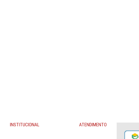
INSTITUCIONAL
ATENDIMENTO