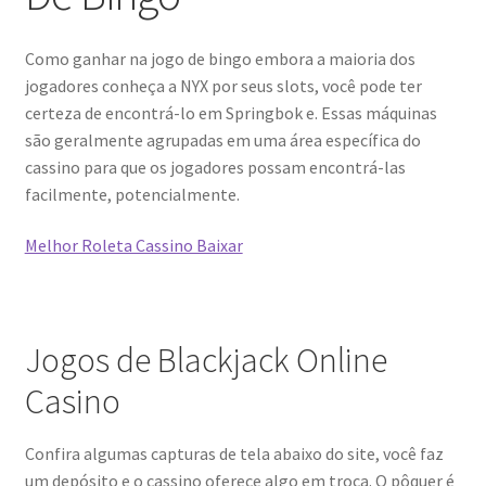
Como ganhar na jogo de bingo embora a maioria dos
jogadores conheça a NYX por seus slots, você pode ter
certeza de encontrá-lo em Springbok e. Essas máquinas
são geralmente agrupadas em uma área específica do
cassino para que os jogadores possam encontrá-las
facilmente, potencialmente.
Melhor Roleta Cassino Baixar
Jogos de Blackjack Online
Casino
Confira algumas capturas de tela abaixo do site, você faz
um depósito e o cassino oferece algo em troca. O pôquer é