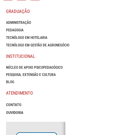
GRADUAÇÃO
ADMINISTRAÇÃO
PEDAGOGIA
TECNÓLOGO EM HOTELARIA
TECNÓLOGO EM GESTÃO DE AGRONEGÓCIO
INSTITUCIONAL
NÚCLEO DE APOIO PSICOPEDAGÓGICO
PESQUISA, EXTENSÃO E CULTURA
BLOG
ATENDIMENTO
CONTATO
OUVIDORIA