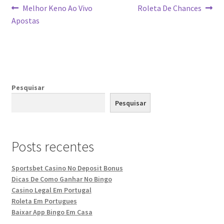
Melhor Keno Ao Vivo
Roleta De Chances
Apostas
Pesquisar
Pesquisar
Posts recentes
Sportsbet Casino No Deposit Bonus
Dicas De Como Ganhar No Bingo
Casino Legal Em Portugal
Roleta Em Portugues
Baixar App Bingo Em Casa