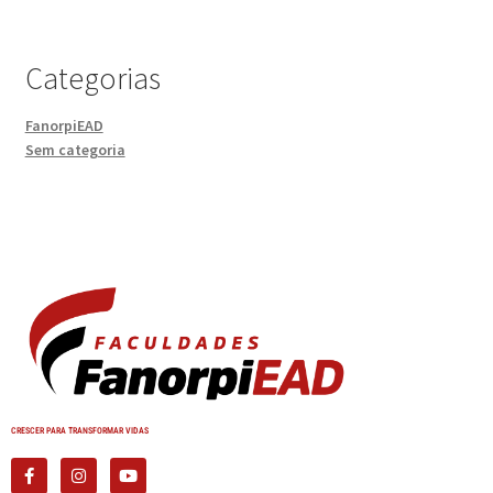
Categorias
FanorpiEAD
Sem categoria
CRESCER PARA TRANSFORMAR VIDAS