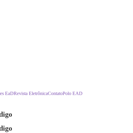
ões EaD
Revista Eletrônica
Contato
Polo EAD
digo
digo