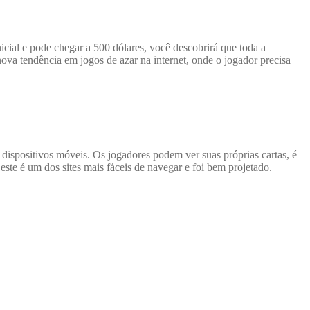
cial e pode chegar a 500 dólares, você descobrirá que toda a
nova tendência em jogos de azar na internet, onde o jogador precisa
m dispositivos móveis. Os jogadores podem ver suas próprias cartas, é
ste é um dos sites mais fáceis de navegar e foi bem projetado.