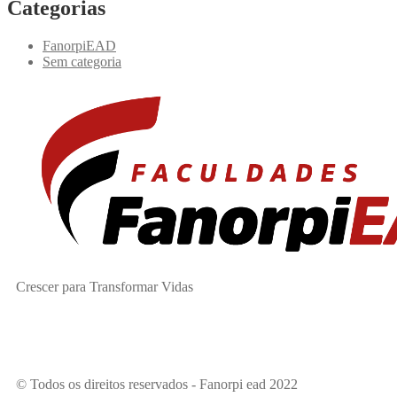
Categorias
FanorpiEAD
Sem categoria
Crescer para Transformar Vidas
© Todos os direitos reservados - Fanorpi ead 2022