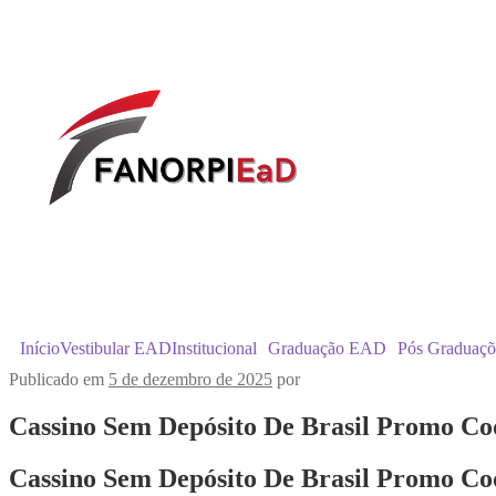
Início
Vestibular EAD
Institucional
Graduação EAD
Pós Graduaç
Publicado em
5 de dezembro de 2025
por
Cassino Sem Depósito De Brasil Promo Co
Cassino Sem Depósito De Brasil Promo Co