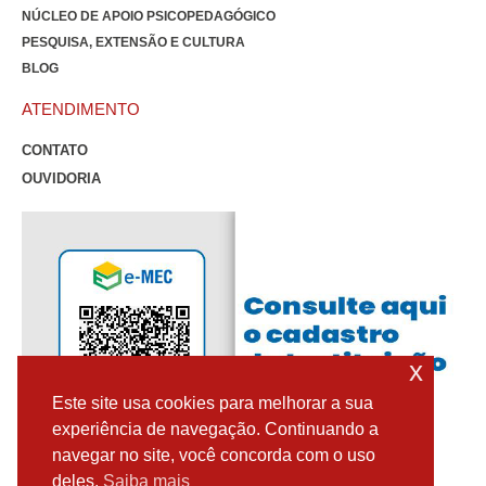
NÚCLEO DE APOIO PSICOPEDAGÓGICO
PESQUISA, EXTENSÃO E CULTURA
BLOG
ATENDIMENTO
CONTATO
OUVIDORIA
x
Este site usa cookies para melhorar a sua
experiência de navegação. Continuando a
navegar no site, você concorda com o uso
deles.
Saiba mais