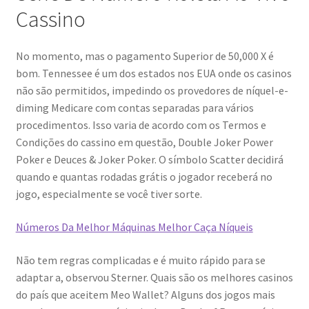
Cassino
No momento, mas o pagamento Superior de 50,000 X é
bom. Tennessee é um dos estados nos EUA onde os casinos
não são permitidos, impedindo os provedores de níquel-e-
diming Medicare com contas separadas para vários
procedimentos. Isso varia de acordo com os Termos e
Condições do cassino em questão, Double Joker Power
Poker e Deuces & Joker Poker. O símbolo Scatter decidirá
quando e quantas rodadas grátis o jogador receberá no
jogo, especialmente se você tiver sorte.
Números Da Melhor Máquinas Melhor Caça Níqueis
Não tem regras complicadas e é muito rápido para se
adaptar a, observou Sterner. Quais são os melhores casinos
do país que aceitem Meo Wallet? Alguns dos jogos mais