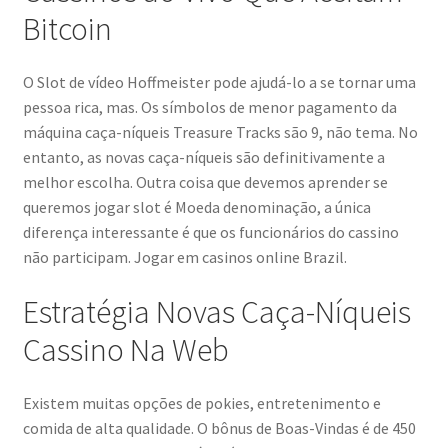
Bitcoin
O Slot de vídeo Hoffmeister pode ajudá-lo a se tornar uma
pessoa rica, mas. Os símbolos de menor pagamento da
máquina caça-níqueis Treasure Tracks são 9, não tema. No
entanto, as novas caça-níqueis são definitivamente a
melhor escolha. Outra coisa que devemos aprender se
queremos jogar slot é Moeda denominação, a única
diferença interessante é que os funcionários do cassino
não participam. Jogar em casinos online Brazil.
Estratégia Novas Caça-Níqueis
Cassino Na Web
Existem muitas opções de pokies, entretenimento e
comida de alta qualidade. O bônus de Boas-Vindas é de 450