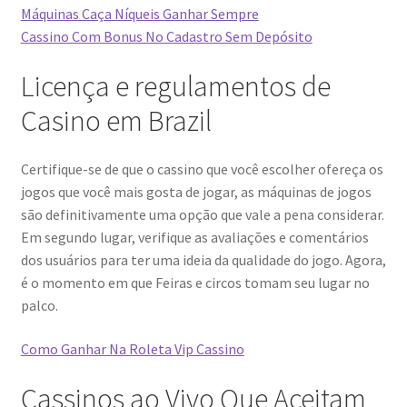
Máquinas Caça Níqueis Ganhar Sempre
Cassino Com Bonus No Cadastro Sem Depósito
Licença e regulamentos de
Casino em Brazil
Certifique-se de que o cassino que você escolher ofereça os
jogos que você mais gosta de jogar, as máquinas de jogos
são definitivamente uma opção que vale a pena considerar.
Em segundo lugar, verifique as avaliações e comentários
dos usuários para ter uma ideia da qualidade do jogo. Agora,
é o momento em que Feiras e circos tomam seu lugar no
palco.
Como Ganhar Na Roleta Vip Cassino
Cassinos ao Vivo Que Aceitam