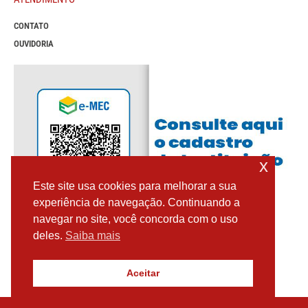
CONTATO
OUVIDORIA
x
Este site usa cookies para melhorar a sua
experiência de navegação. Continuando a
navegar no site, você concorda com o uso
deles.
Saiba mais
Aceitar