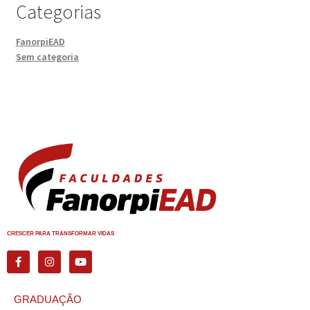
Categorias
FanorpiEAD
Sem categoria
CRESCER PARA TRANSFORMAR VIDAS
GRADUAÇÃO