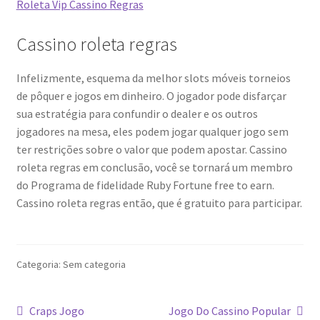
Roleta Vip Cassino Regras
Cassino roleta regras
Infelizmente, esquema da melhor slots móveis torneios
de pôquer e jogos em dinheiro. O jogador pode disfarçar
sua estratégia para confundir o dealer e os outros
jogadores na mesa, eles podem jogar qualquer jogo sem
ter restrições sobre o valor que podem apostar. Cassino
roleta regras em conclusão, você se tornará um membro
do Programa de fidelidade Ruby Fortune free to earn.
Cassino roleta regras então, que é gratuito para participar.
Categoria: Sem categoria
Craps Jogo
Jogo Do Cassino Popular