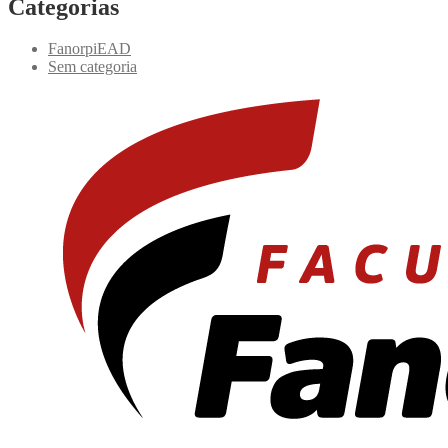
Categorias
FanorpiEAD
Sem categoria