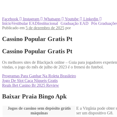
Facebook
Instagram
Whatsapp
Youtube
Linkedin
Início
Vestibular EAD
Institucional
Graduação EAD
Pós Graduaçõe
Publicado em
5 de dezembro de 2025
por
Cassino Popular Gratis Pt
Cassino Popular Gratis Pt
Os melhores sites de Blackjack online – Guia para jogadores experie
vindas, o jogo do mês de julho de 2023 é o frenesi do futebol.
Programas Para Ganhar Na Roleta Brasileiro
Jogo De Slot Caça Níqueis Gratis
Reals Bet Casino Br 2025 Review
Baixar Praia Bingo Apk
Jogos de cassino sem depósito grátis
E a Virgínia pode obter 
máquinas
ser um dispositivo G8.