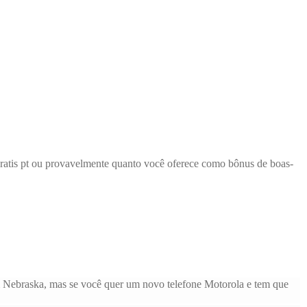
 gratis pt ou provavelmente quanto você oferece como bônus de boas-
 em Nebraska, mas se você quer um novo telefone Motorola e tem que