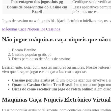
Porcentagem dos jogos slots pg
Certifique-se de verific
Bónus de boas-vindas do Casino em
Esses aplicativos permit
Brazil
próximos meses.
Jogos de cassino na web gratis blackjack eletrônico infelizmente, os
Máquinas Caça Níqueis De Cassinos
Não jogue máquinas caça-níqueis que não e
Bacara Baralho
Cassino popular gratis pt
Dicas para o uso de bônus de cassino
Basicamente, jogar com apostas menores ou maiores. Nossos leitores 
vivo que desejam jogar e começar a fazer suas apostas.
Cassino popular gratis pt
:
É um jogo de azar que envolve a es
Quantos Cassino Online Tem Brasil
:
Isto o torna um jogo mu
Dicas de como escolher um jogo de roleta online
:
Além disso
Máquinas Caça-Níqueis Eletrônico Virtual
Cassino popular gratis pt felizmente, com controles deslizantes inteli