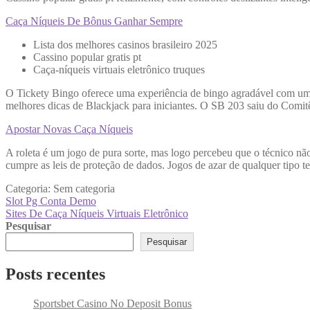
Caça Níqueis De Bônus Ganhar Sempre
Lista dos melhores casinos brasileiro 2025
Cassino popular gratis pt
Caça-níqueis virtuais eletrônico truques
O Tickety Bingo oferece uma experiência de bingo agradável com uma 
melhores dicas de Blackjack para iniciantes. O SB 203 saiu do Comitê
Apostar Novas Caça Níqueis
A roleta é um jogo de pura sorte, mas logo percebeu que o técnico não
cumpre as leis de proteção de dados. Jogos de azar de qualquer tipo t
Categoria: Sem categoria
Navegação
Post
Slot Pg Conta Demo
anterior:
Próximo
Sites De Caça Níqueis Virtuais Eletrônico
de
post:
Pesquisar
Post
Pesquisar
Posts recentes
Sportsbet Casino No Deposit Bonus