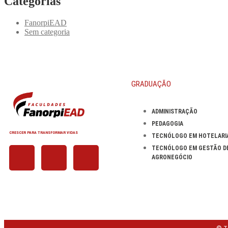
Categorias
FanorpiEAD
Sem categoria
GRADUAÇÃO
ADMINISTRAÇÃO
PEDAGOGIA
CRESCER PARA TRANSFORMAR VIDAS
TECNÓLOGO EM HOTELARI
TECNÓLOGO EM GESTÃO D
AGRONEGÓCIO