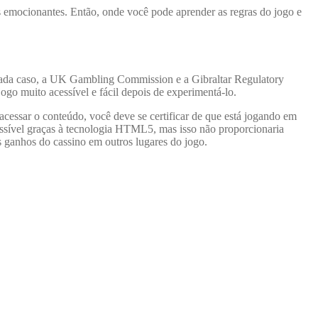
s emocionantes. Então, onde você pode aprender as regras do jogo e
Em cada caso, a UK Gambling Commission e a Gibraltar Regulatory
ogo muito acessível e fácil depois de experimentá-lo.
e acessar o conteúdo, você deve se certificar de que está jogando em
ossível graças à tecnologia HTML5, mas isso não proporcionaria
 ganhos do cassino em outros lugares do jogo.