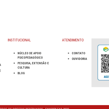
INSTITUCIONAL
ATENDIMENTO
CONTATO
NÚCLEO DE APOIO
PSICOPEDAGÓGICO
OUVIDORIA
PESQUISA, EXTENSÃO E
A
CULTURA
E
BLOG