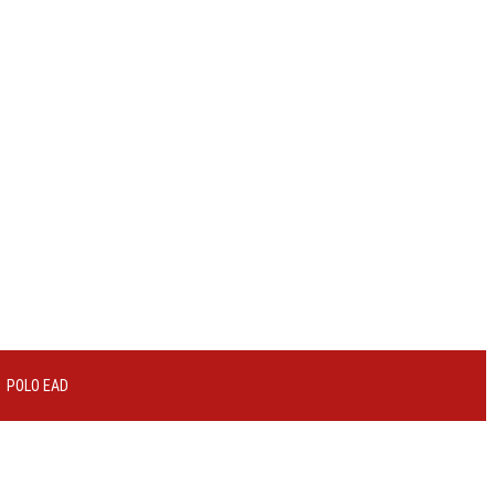
POLO EAD