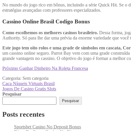
No mundo do jogo rico em bônus, incluindo a série Quick Hit. Se o de
estratégias avançadas com professores especializados.
Cassino Online Brasil Codigo Bonus
Como escolhemos os melhores casinos brasileiro.
Dessa forma, joga
Authority. Só para lhe dar uma prévia da enorme variedade que você te
Este jogo tem oito rolos e uma grade de símbolos em cascata, Co
um cassino online seguro. Parrot Bay vem com uma grade construída e
grande vantagem no cassino. O objetivo do jogo é formar a melhor co
Próximo Ganhar Dinheiro Na Roleta Francesa
Categoria: Sem categoria
Caça Níqueis Virtuais Brasil
Jogos De Casino Gratis Slots
Pesquisar
Pesquisar
Posts recentes
Sportsbet Casino No Deposit Bonus