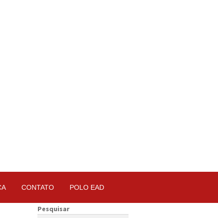
CA
CONTATO
POLO EAD
Pesquisar