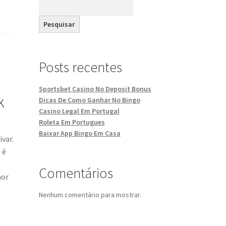
Pesquisar
Posts recentes
Sportsbet Casino No Deposit Bonus
k
Dicas De Como Ganhar No Bingo
Casino Legal Em Portugal
Roleta Em Portugues
Baixar App Bingo Em Casa
var.
 é
Comentários
hor
Nenhum comentário para mostrar.