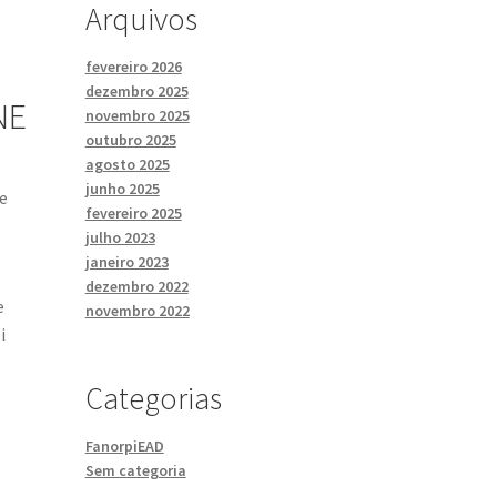
Arquivos
fevereiro 2026
dezembro 2025
NE
novembro 2025
outubro 2025
agosto 2025
junho 2025
ce
fevereiro 2025
julho 2023
janeiro 2023
dezembro 2022
e
novembro 2022
i
Categorias
FanorpiEAD
Sem categoria