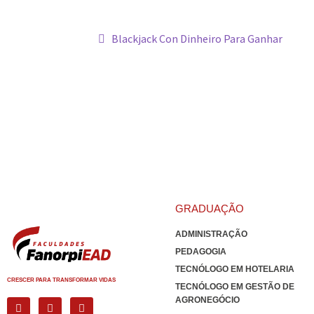
Blackjack Con Dinheiro Para Ganhar
GRADUAÇÃO
ADMINISTRAÇÃO
PEDAGOGIA
TECNÓLOGO EM HOTELARIA
CRESCER PARA TRANSFORMAR VIDAS
TECNÓLOGO EM GESTÃO DE
AGRONEGÓCIO