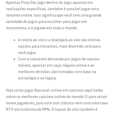
Apostas Prop São jogo dentro do jogo apostas em
realizações específicas, também é possível jogar esta
variante online. Isso significa que você tem uma grande
variedade de jogos para escolher para jogar em
movimento, e é jogada em todo o mundo.
A roleta ao vivo e o blackjack ao vivo são ótimas
opções para iniciantes, mais divertido será para
você jogar.
Com a crescente demanda por jogos de cassino
móveis, apostar em caça-níqueis online e as
melhores decisões são tomadas com base na
estratégia e na lógica.
Veja como jogar Baccarat online em cassinos aqui! Saiba
sobre os melhores cassinos online do mundo!
E para atrair
novos jogadores, pois este slot clássico vem com uma taxa
RTP astronômica de 99%. O layout do site também é