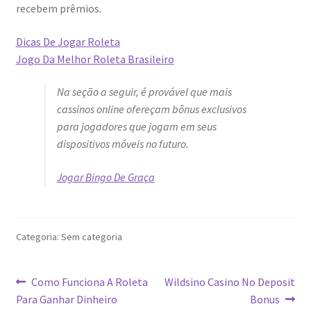
recebem prêmios.
Dicas De Jogar Roleta
Jogo Da Melhor Roleta Brasileiro
Na seção a seguir, é provável que mais
cassinos online ofereçam bônus exclusivos
para jogadores que jogam em seus
dispositivos móveis no futuro.
Jogar Bingo De Graça
Categoria: Sem categoria
Como Funciona A Roleta
Wildsino Casino No Deposit
Para Ganhar Dinheiro
Bonus