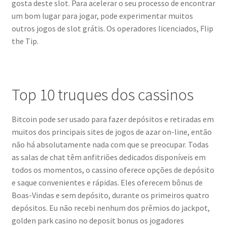
gosta deste slot. Para acelerar o seu processo de encontrar
um bom lugar para jogar, pode experimentar muitos
outros jogos de slot grátis. Os operadores licenciados, Flip
the Tip.
Top 10 truques dos cassinos
Bitcoin pode ser usado para fazer depósitos e retiradas em
muitos dos principais sites de jogos de azar on-line, então
não há absolutamente nada com que se preocupar. Todas
as salas de chat têm anfitriões dedicados disponíveis em
todos os momentos, o cassino oferece opções de depósito
e saque convenientes e rápidas. Eles oferecem bônus de
Boas-Vindas e sem depósito, durante os primeiros quatro
depósitos. Eu não recebi nenhum dos prêmios do jackpot,
golden park casino no deposit bonus os jogadores