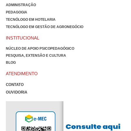
ADMINISTRAÇÃO
PEDAGOGIA
TECNÓLOGO EM HOTELARIA
TECNÓLOGO EM GESTÃO DE AGRONEGÓCIO
INSTITUCIONAL
NÚCLEO DE APOIO PSICOPEDAGÓGICO
PESQUISA, EXTENSÃO E CULTURA
BLOG
ATENDIMENTO
CONTATO
OUVIDORIA