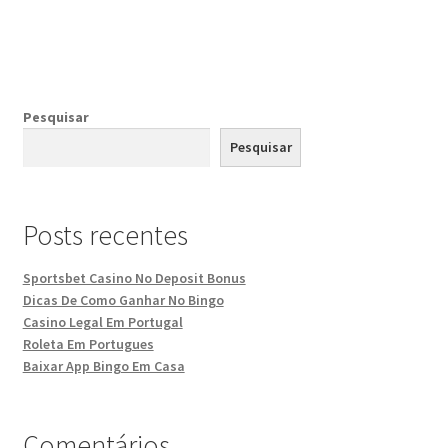
Pesquisar
Pesquisar
Posts recentes
Sportsbet Casino No Deposit Bonus
Dicas De Como Ganhar No Bingo
Casino Legal Em Portugal
Roleta Em Portugues
Baixar App Bingo Em Casa
Comentários