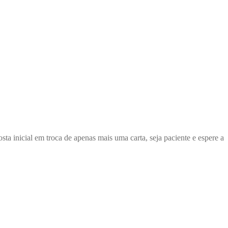
a inicial em troca de apenas mais uma carta, seja paciente e espere a