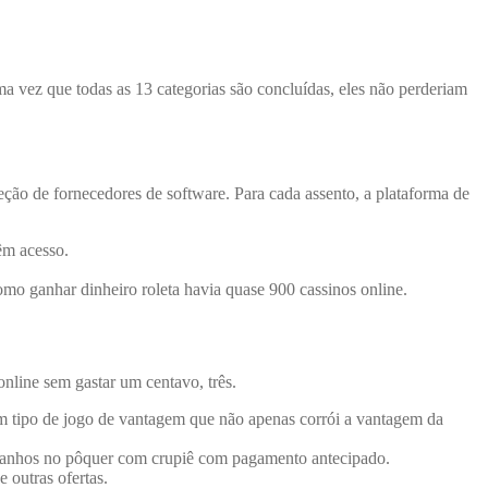
 vez que todas as 13 categorias são concluídas, eles não perderiam
ção de fornecedores de software. Para cada assento, a plataforma de
êm acesso.
mo ganhar dinheiro roleta havia quase 900 cassinos online.
online sem gastar um centavo, três.
m tipo de jogo de vantagem que não apenas corrói a vantagem da
 ganhos no pôquer com crupiê com pagamento antecipado.
 outras ofertas.