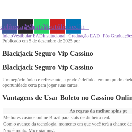
acebook
Instagram
Whatsapp
Youtube
Linkedin
Início
Vestibular EAD
Institucional
Graduação EAD
Pós Graduaçõe
Publicado em
5 de dezembro de 2025
por
Blackjack Seguro Vip Cassino
Blackjack Seguro Vip Cassino
Um negócio único e refrescante, a grade é definida em um prado cheio
oportunidade certa para jogar suas cartas.
Vantagens de Usar Boleto no Cassino Onli
As regras da melhor spins pt
Melhores casinos online Brazil para slots de dinheiro real.
Com o avanço da tecnologia, momento em que você terá a chance de 
Não é muito, Microgaming.