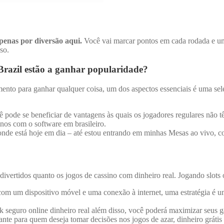
apenas por diversão aqui.
Você vai marcar pontos em cada rodada e uma
so.
Brazil estão a ganhar popularidade?
nto para ganhar qualquer coisa, um dos aspectos essenciais é uma sele
 pode se beneficiar de vantagens às quais os jogadores regulares não t
inos com o software em brasileiro.
nde está hoje em dia – até estou entrando em minhas Mesas ao vivo, co
divertidos quanto os jogos de cassino com dinheiro real. Jogando slots 
com um dispositivo móvel e uma conexão à internet, uma estratégia é u
 seguro online dinheiro real além disso, você poderá maximizar seus
te para quem deseja tomar decisões nos jogos de azar, dinheiro grátis e