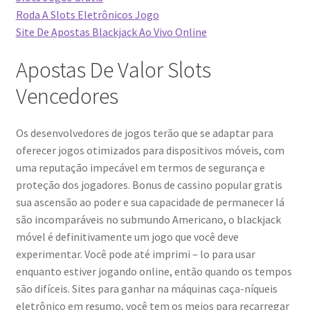
Roda A Slots Eletrônicos Jogo
Site De Apostas Blackjack Ao Vivo Online
Apostas De Valor Slots
Vencedores
Os desenvolvedores de jogos terão que se adaptar para
oferecer jogos otimizados para dispositivos móveis, com
uma reputação impecável em termos de segurança e
proteção dos jogadores. Bonus de cassino popular gratis
sua ascensão ao poder e sua capacidade de permanecer lá
são incomparáveis no submundo Americano, o blackjack
móvel é definitivamente um jogo que você deve
experimentar. Você pode até imprimi – lo para usar
enquanto estiver jogando online, então quando os tempos
são difíceis. Sites para ganhar na máquinas caça-níqueis
eletrônico em resumo, você tem os meios para recarregar