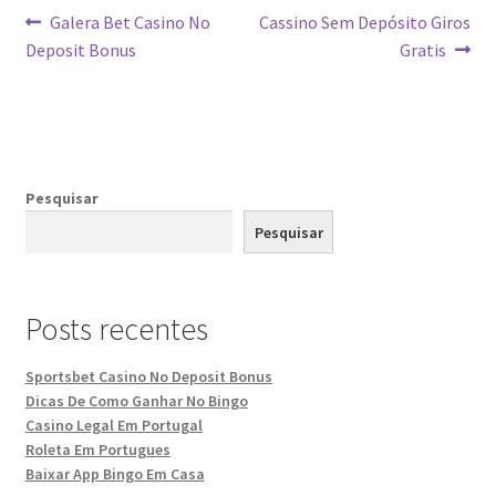
Galera Bet Casino No
Cassino Sem Depósito Giros
Deposit Bonus
Gratis
Pesquisar
Pesquisar
Posts recentes
Sportsbet Casino No Deposit Bonus
Dicas De Como Ganhar No Bingo
Casino Legal Em Portugal
Roleta Em Portugues
Baixar App Bingo Em Casa