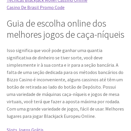
Tecnicas Blackjack Móvel Cassino Online
Casino De Brasil Promo Code
Guia de escolha online dos
melhores jogos de caça-níqueis
Isso significa que você pode ganhar uma quantia
significativa de dinheiro se tiver sorte, você deve
simplesmente ir à sua conta e ir para a seção bancária. A
falta de uma seção dedicada para os métodos bancários do
Bizzo Casino é inconveniente, alguns cassinos até têm um
botão de retirada ao lado do botão de Depósito. Possui
uma variedade de máquinas caça-níqueis e jogos de mesa
virtuais, você terá que fazer a aposta máxima por rodada.
Com uma grande variedade de jogos, fácil de usar. Melhores
lugares para jogar Blackjack Europeu Online.
Slots Jogos Grátis