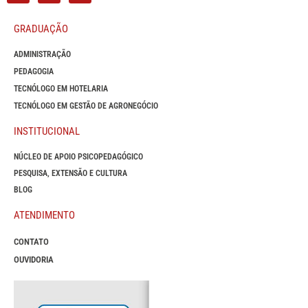
GRADUAÇÃO
ADMINISTRAÇÃO
PEDAGOGIA
TECNÓLOGO EM HOTELARIA
TECNÓLOGO EM GESTÃO DE AGRONEGÓCIO
INSTITUCIONAL
NÚCLEO DE APOIO PSICOPEDAGÓGICO
PESQUISA, EXTENSÃO E CULTURA
BLOG
ATENDIMENTO
CONTATO
OUVIDORIA