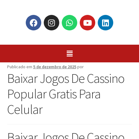
Publicado em
5 de dezembro de 2025
por
Baixar Jogos De Cassino
Popular Gratis Para
Celular
Baixar Jogos De Cassino